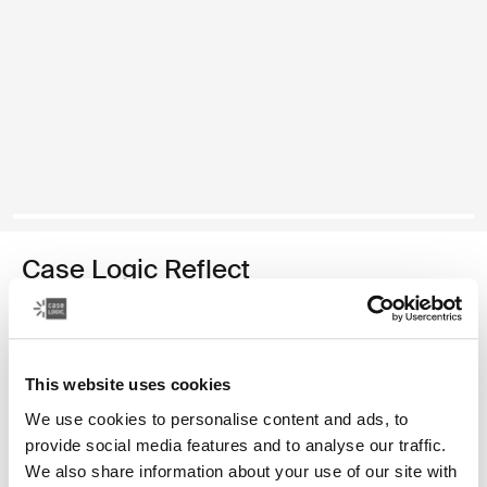
Case Logic Reflect
13" laptop sleeve
カラー
This website uses cookies
Case Logic Reflect 13" Laptop Sleeve 黒
Case Logic Reflect 13" Laptop Sleeve Dark Blue
Case Logic Reflect 13" Laptop Sleeve Court
Case Logic Reflect 13" Laptop Sleeve 緑 (selected)
We use cookies to personalise content and ads, to
provide social media features and to analyse our traffic.
We also share information about your use of our site with