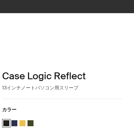
Case Logic Reflect
13インチノートパソコン用スリーブ
カラー
Case Logic Reflect 13" Laptop Sleeve 黒 (selected)
Case Logic Reflect 13" Laptop Sleeve Dark Blue
Case Logic Reflect 13" Laptop Sleeve Court
Case Logic Reflect 13" Laptop Sleeve 緑