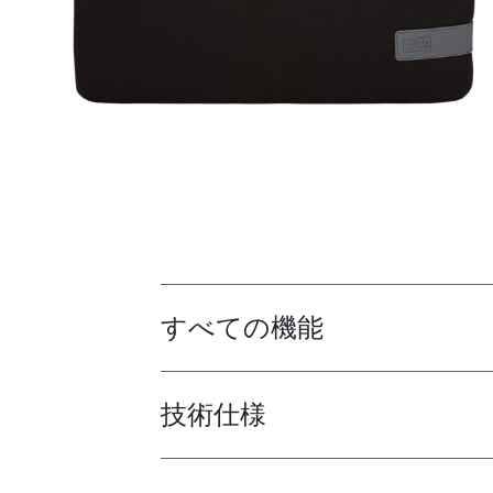
すべての機能
Toggle features
技術仕様
Toggle techspec