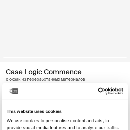
Case Logic Commence
рюкзак из переработанных материалов
Цвет
Case Logic Commence Recycled Backpack Хоторн зеленый
Case Logic Commence Recycled Backpack Sugared Peach
Case Logic Commence Recycled Backpack Boulder Beige
Case Logic Commence Recycled Backpack Glowing B
Case Logic Commence Recycled Backpack Navy 
Case Logic Commence Recycled Backpack Isl
Case Logic Commence Recycled Backp
Case Logic Commence Recycled Ba
This website uses cookies
We use cookies to personalise content and ads, to
provide social media features and to analyse our traffic.