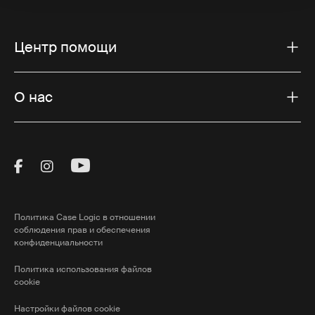
Центр помощи
О нас
Visit Thule on Facebook (external link)
Visit Thule on Instagram (external link)
Visit Thule on Youtube (external lin
Политика Case Logic в отношении
соблюдения прав и обеспечения
конфиденциальности
Политика использования файлов
cookie
Настройки файлов cookie