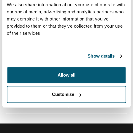
We also share information about your use of our site with
our social media, advertising and analytics partners who
may combine it with other information that you’ve
provided to them or that they’ve collected from your use
Этот рюкзак вместимостью 24 л из
of their services.
переработанных материалов создан специально
для студентов: он позволяет удобно хранить
ноутбук, планшет и учебные принадлежности.
Show details
Allow all
Все характеристики
Toggle features
Customize
Технические характеристики
Toggle techspec