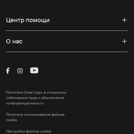
Центр помощи
О нас
Visit Thule on Facebook (external link)
Visit Thule on Instagram (external link)
Visit Thule on Youtube (external lin
Политика Case Logic в отношении
соблюдения прав и обеспечения
конфиденциальности
Политика использования файлов
cookie
Настройки файлов cookie