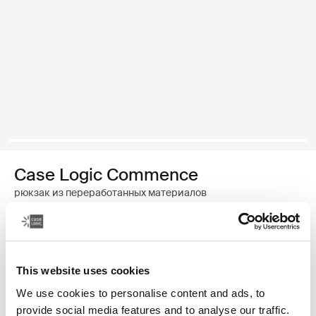
Case Logic Commence
рюкзак из переработанных материалов
Цвет
Case Logic Commence Recycled Backpack Хоторн зеленый
Case Logic Commence Recycled Backpack Sugared Peach (se
Case Logic Commence Recycled Backpack Boulder Beige
Case Logic Commence Recycled Backpack Glowing B
Case Logic Commence Recycled Backpack Navy 
Case Logic Commence Recycled Backpack Is
Case Logic Commence Recycled Backp
Case Logic Commence Recycled Ba
This website uses cookies
We use cookies to personalise content and ads, to
provide social media features and to analyse our traffic.