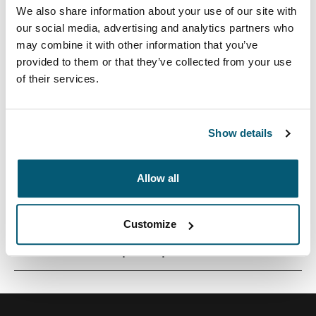
We also share information about your use of our site with
our social media, advertising and analytics partners who
may combine it with other information that you’ve
provided to them or that they’ve collected from your use
Этот рюкзак вместимостью 24 л из
of their services.
переработанных материалов создан специально
для студентов: он позволяет удобно хранить
ноутбук, планшет и учебные принадлежности.
Show details
Allow all
Все характеристики
Toggle features
Customize
Технические характеристики
Toggle techspec