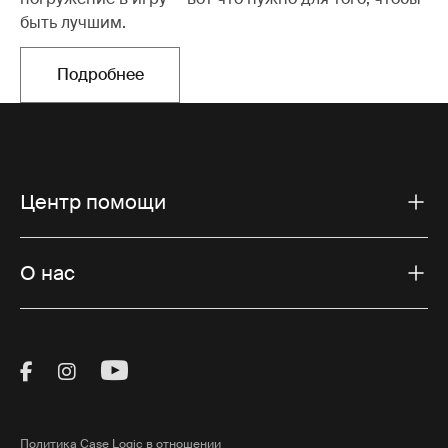
быть лучшим.
Подробнее
Открывается в новой вкладке
Центр помощи
О нас
Visit Thule on Facebook (external link)
Visit Thule on Instagram (external link)
Visit Thule on Youtube (external lin
Политика Case Logic в отношении