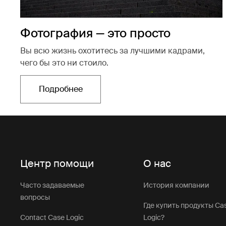
Фотография — это просто
Вы всю жизнь охотитесь за лучшими кадрами,
чего бы это ни стоило.
Подробнее
Открывается в новой вкладке
Центр помощи
О нас
Часто задаваемые
История компании
вопросы
Где купить продукты Ca
Contact Case Logic
Logic?