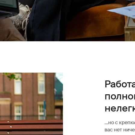
Работ
полно
нелегк
...но с кре
вас нет нич