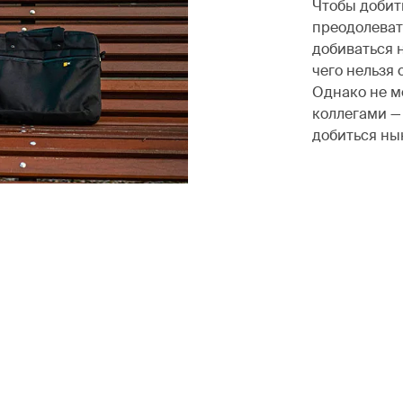
Чтобы добить
преодолеват
добиваться н
чего нельзя 
Однако не м
коллегами —
добиться ны