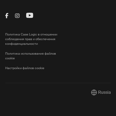
Visit Thule on Facebook (external link)
Visit Thule on Instagram (external link)
Visit Thule on Youtube (external lin
Политика Case Logic в отношении
соблюдения прав и обеспечения
конфиденциальности
Политика использования файлов
cookie
Настройки файлов cookie
Russia
Current mark