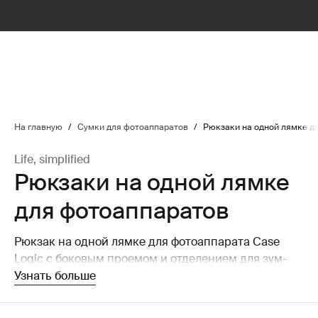
lter
filter
На главную
/
Сумки для фотоаппаратов
/
Рюкзаки на одной лямке д
Life, simplified
Рюкзаки на одной лямке
для фотоаппаратов
Рюкзак на одной лямке для фотоаппарата Case
Logic с боковым проемом и отделением для зум-
объективов и других аксессуаров обеспечивают
Узнать больше
быстрый доступ к цифровому зеркальному
фотоаппарату.