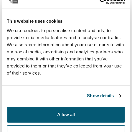
Чехлы для планшетов
Защитите свой планшет при использовании и в
This website uses cookies
пути с помощью обтягивающего чехла, который
We use cookies to personalise content and ads, to
можно использовать как подставку.
provide social media features and to analyse our traffic.
We also share information about your use of our site with
Еще
our social media, advertising and analytics partners who
Открывается в новой вкладке
may combine it with other information that you’ve
provided to them or that they’ve collected from your use
of their services.
Show details
Allow all