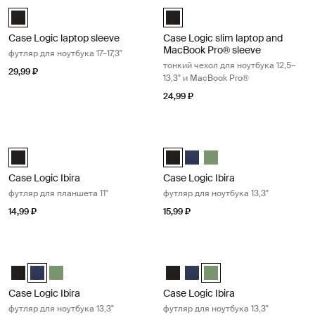
Case Logic laptop sleeve футляр для ноутбука 17–17,3" Black
Case Logic slim laptop and MacBoo
Case Logic 17-17.3" Laptop Sleeve Чёрный (selected)
Case Logic 12.5" - 13.3" Slim La
Case Logic laptop sleeve
Case Logic slim laptop and
MacBook Pro® sleeve
футляр для ноутбука 17–17,3"
тонкий чехол для ноутбука 12,5–
29,99 ₽
13,3" и MacBook Pro®
24,99 ₽
Case Logic Ibira футляр для планшета 11" Black
Case Logic Ibira футляр для ноутбук
Case Logic Ibira Laptop Sleeve Чёрный (selected)
Case Logic Ibira Laptop Sleeve Ч
Case Logic Ibira Laptop Sle
Case Logic Ibira Laptop 
Case Logic Ibira
Case Logic Ibira
футляр для планшета 11"
футляр для ноутбука 13,3"
14,99 ₽
15,99 ₽
Case Logic Ibira футляр для ноутбука 13,3" Dress blue
Case Logic Ibira футляр для ноутбук
Case Logic Ibira Laptop Sleeve Чёрный
Case Logic Ibira Laptop Sleeve Платье синее (selected)
Case Logic Ibira Laptop Sleeve Islay Green
Case Logic Ibira Laptop Sleeve 
Case Logic Ibira Laptop Sle
Case Logic Ibira Laptop S
Case Logic Ibira
Case Logic Ibira
футляр для ноутбука 13,3"
футляр для ноутбука 13,3"