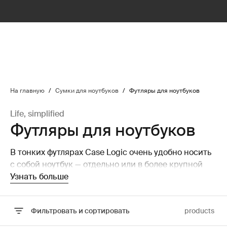
lter
filter
На главную
/
Сумки для ноутбуков
/
Футляры для ноутбуков
Life, simplified
Футляры для ноутбуков
В тонких футлярах Case Logic очень удобно носить
с собой ноутбук — отдельно или в более крупной
сумке: много места он не займет.
Узнать больше
Фильтровать и сортировать
products