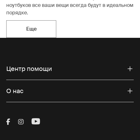
ноутбуков все ваши вещи всегда будут в идеальном
порядке.
Еще
Открывается в новой вкладке
Центр помощи
О нас
Visit Thule on Facebook (external link)
Visit Thule on Instagram (external link)
Visit Thule on Youtube (external lin