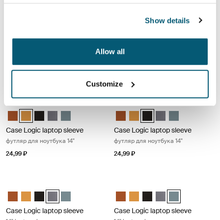
Case Logic MacBook® laptop sleeve чехол для ноутбука MacBook® 13
Case Logic laptop sleeve футляр дл
Case Logic 13.3" Laptop and MacBook Sleeve Dark Teal
Case Logic 13.3" Laptop and MacBook Sleeve Чёрный
Case Logic 13.3" Laptop and MacBook Sleeve Графит
Case Logic 13.3" Laptop and MacBook Sleeve Погран
Case Logic 13.3" Laptop and MacBook Sleeve Heathe
Case Logic 14" laptop sleeve Rust
Case Logic 14" laptop sleeve
Case Logic 14" laptop s
Case Logic 14" lapt
Case Logic 14" l
Show details
Case Logic MacBook® laptop
Case Logic laptop sleeve
sleeve
футляр для ноутбука 14"
Allow all
чехол для ноутбука MacBook®
13,3"
24,99 ₽
Customize
Case Logic laptop sleeve футляр для ноутбука 14" Buckthorn
Case Logic laptop sleeve футляр дл
Case Logic 14" laptop sleeve Rustic Amber
Case Logic 14" laptop sleeve Buckthorn (selected)
Case Logic 14" laptop sleeve Чёрный
Case Logic 14" laptop sleeve Графит
Case Logic 14" laptop sleeve Arona Blue
Case Logic 14" laptop sleeve Rus
Case Logic 14" laptop sleeve
Case Logic 14" laptop sl
Case Logic 14" lapt
Case Logic 14" l
Case Logic laptop sleeve
Case Logic laptop sleeve
футляр для ноутбука 14"
футляр для ноутбука 14"
24,99 ₽
24,99 ₽
Case Logic laptop sleeve 14" laptop sleeve Graphite
Case Logic laptop sleeve 14" laptop 
Case Logic 14" laptop sleeve Rustic Amber
Case Logic 14" laptop sleeve Buckthorn
Case Logic 14" laptop sleeve Чёрный
Case Logic 14" laptop sleeve Графит (selected)
Case Logic 14" laptop sleeve Arona Blue
Case Logic 14" laptop sleeve Rus
Case Logic 14" laptop sleeve
Case Logic 14" laptop s
Case Logic 14" lapt
Case Logic 14" l
Case Logic laptop sleeve
Case Logic laptop sleeve