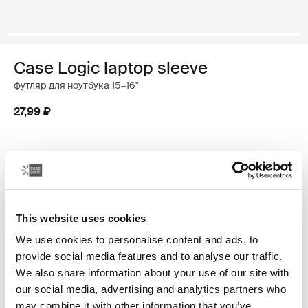
Case Logic laptop sleeve
футляр для ноутбука 15–16"
27,99 ₽
Цвет
Case Logic 15-16" Laptop Sleeve Rustic Amber
Case Logic 15-16" Laptop Sleeve Lilac
Case Logic 15-16" Laptop Sleeve Чёрный (selected)
This website uses cookies
We use cookies to personalise content and ads, to
provide social media features and to analyse our traffic.
We also share information about your use of our site with
our social media, advertising and analytics partners who
Классический футляр для ноутбука — это
may combine it with other information that you’ve