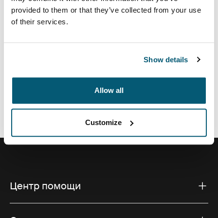
практичный и стильный аксессуар с защитной
provided to them or that they’ve collected from your use
поролоновой подкладкой.
of their services.
Show details
Все характеристики
Toggle features
Allow all
Технические характеристики
Toggle techspec
Customize
Центр помощи