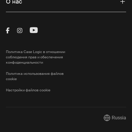
О нас
Visit Thule on Facebook (external link)
Visit Thule on Instagram (external link)
Visit Thule on Youtube (external lin
Политика Case Logic в отношении
соблюдения прав и обеспечения
конфиденциальности
Политика использования файлов
cookie
Настройки файлов cookie
Russia
Current mark