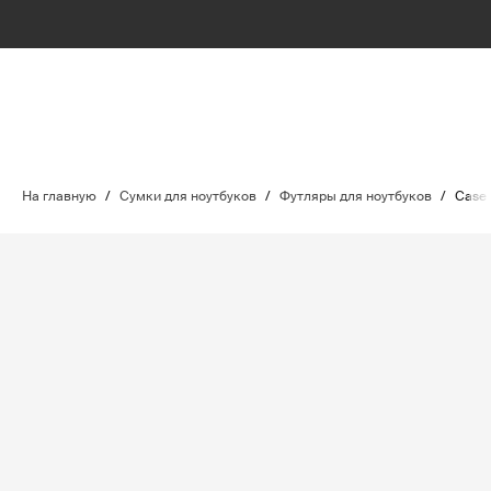
На главную
/
Сумки для ноутбуков
/
Футляры для ноутбуков
/
Case 