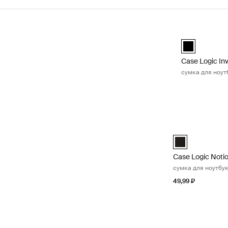
Перейти к результатам
Case Logic In
black (selecte
Case Logic In
сумка для ноутб
Case Logic Notio
Case Logic Noti
Case Logic Noti
сумка для ноутбук
49,99 ₽
Case Logic Prope