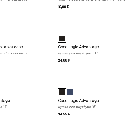
19,99 ₽
p tablet case сумка для ноутбука 15" и планшета Black
Case Logic Advantage сумка для ноутб
Laptop and Tablet Case Чёрный (selected)
Case Logic Advantage 11.6" Attaché Ч
p tablet case
Case Logic Advantage
а 15" и планшета
сумка для ноутбука 11,6"
24,99 ₽
ntage сумка для ноутбука 14" Black
Case Logic Advantage сумка для ноут
ntage 14" Attaché Dark Blue
Advantage 14" Attaché Чёрный (selected)
Case Logic Advantage 16" Attaché Чё
Case Logic Advantage 16" Attaché
ntage
Case Logic Advantage
а 14"
сумка для ноутбука 16"
34,99 ₽