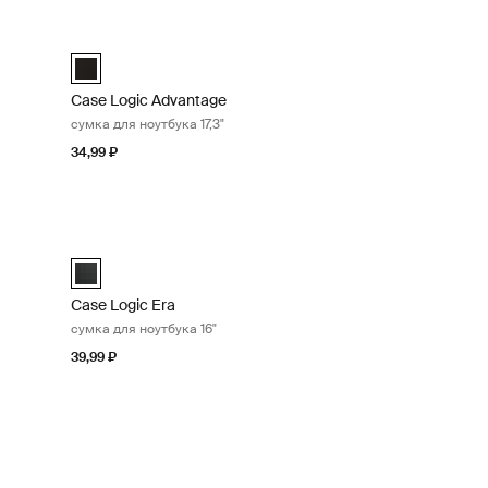
ука 17,3" Чёрный
Case Logic Advantage сумка для ноутбука 17,3" Black
iefcase Чёрный (selected)
Case Logic Advantage 17.3" Attaché Чёрный (selected)
Case Logic Advantage
сумка для ноутбука 17,3"
34,99 ₽
оутбука 16" Obsidian black
Case Logic Era сумка для ноутбука 16" Obsidian black
 Обсидиановый черный (selected)
Case Logic Era 16" Laptop Bag Обсидиановый черный (sel
Case Logic Era
сумка для ноутбука 16"
39,99 ₽
а колесах для ноутбука 17,3" и iPad® Black
ler Чёрный (selected)