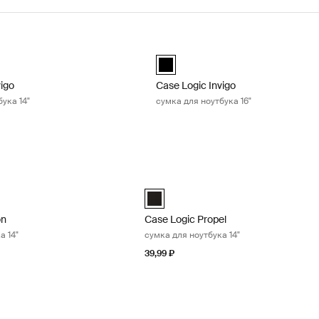
vigo сумка для ноутбука 14" Black
Case Logic Invigo сумка для ноутбу
d)
black (selected)
vigo
Case Logic Invigo
ука 14"
сумка для ноутбука 16"
n сумка для ноутбука 14" Black
Case Logic Propel сумка для ноутбука
on 14" Laptop Bag Чёрный (selected)
Case Logic Propel 14" Attaché Чёрный
on
Case Logic Propel
а 14"
сумка для ноутбука 14"
39,99 ₽
l чехол для ноутбука 16 Black
Case Logic Huxton сумка для ноутбука