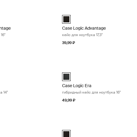
ntage кейс для ноутбука 16" Black
Case Logic Advantage кейс для ноутб
ntage 16" Laptop Briefcase Чёрный (selected)
Case Logic Advantage 17.3" Laptop Br
ntage
Case Logic Advantage
 16"
кейс для ноутбука 17,3"
39,99 ₽
умка для ноутбука 14" Obsidian black
Case Logic Era гибридный кейс для н
14" Laptop Attaché Обсидиановый черный (selected)
Case Logic Era 16" Hybrid Briefcase
Case Logic Era
а 14"
гибридный кейс для ноутбука 16"
49,99 ₽
умка для ноутбука 16" Obsidian black
Case Logic laptop/tablet roller кейс н
16" Laptop Attaché Обсидиановый черный (selected)
Case Logic 17.3" Laptop and iPad® Rol