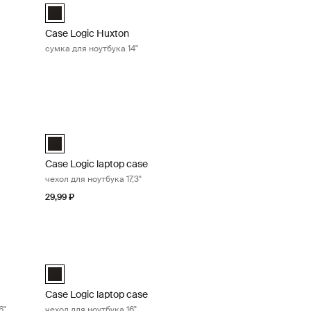
hé Чёрный (selected)
Case Logic Huxton 14" Laptop Attaché Чёрный (selected)
Case Logic Huxton
сумка для ноутбука 14"
а 16" Graphite
Case Logic laptop case чехол для ноутбука 17,3" Black
hé Чёрный
aché Графит (selected)
Case Logic 17.3" Laptop Case Чёрный (selected)
Case Logic laptop case
чехол для ноутбука 17,3"
29,99 ₽
ей загрузкой для ноутбука 16" Black
Case Logic laptop case чехол для ноутбука 16" Black
ase Чёрный (selected)
Case Logic 16" Laptop Case Чёрный (selected)
Case Logic laptop case
6"
чехол для ноутбука 16"