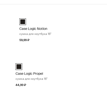
ка 16" Black
Case Logic Notion сумка для ноутбука 16" Black
Case Logic Notion 16" Laptop Bag Чёрный (selected)
Case Logic Notion
сумка для ноутбука 16"
59,99 ₽
 14" Black
Case Logic Propel сумка для ноутбука 16" Black
 (selected)
Case Logic Propel 15.6" Attaché Чёрный (selected)
Case Logic Propel
сумка для ноутбука 16"
44,99 ₽
 13.3" Black
Case Logic Huxton сумка для ноутбука 14" Black