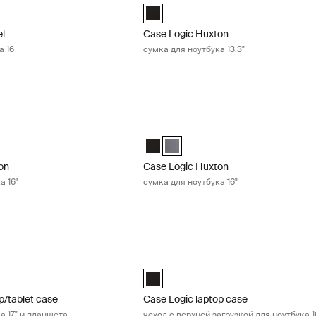
el 16" Laptop Case Чёрный (selected)
Case Logic Huxton 13.3" Laptop Attac
el
Case Logic Huxton
а 16
сумка для ноутбука 13.3"
on сумка для ноутбука 16" Black
Case Logic Huxton сумка для ноутбук
on 16" Laptop Attaché Чёрный (selected)
Huxton 16" Laptop Attaché Графит
Case Logic Huxton 16" Laptop Attac
Case Logic Huxton 16" Laptop Att
on
Case Logic Huxton
а 16"
сумка для ноутбука 16"
p/tablet case сумка для ноутбука 17" и планшета Black
Case Logic laptop case чехол с верхн
Laptop and Tablet Case Чёрный (selected)
Case Logic 16” Top Loading Laptop C
p/tablet case
Case Logic laptop case
а 17" и планшета
чехол с верхней загрузкой для ноутбука 1