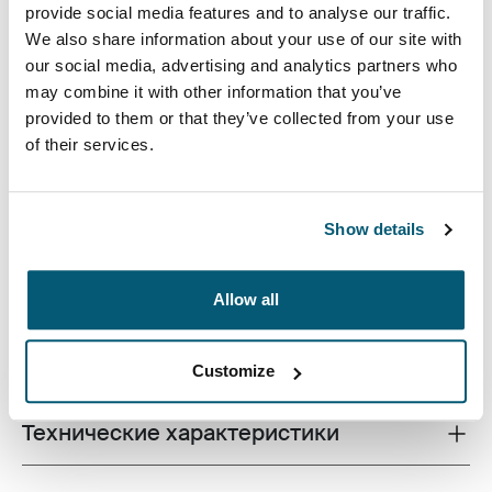
provide social media features and to analyse our traffic.
We also share information about your use of our site with
our social media, advertising and analytics partners who
may combine it with other information that you’ve
provided to them or that they’ve collected from your use
of their services.
Компактный чехол для ноутбука, вмещающий все,
что нужно в течение рабочего дня, идеально
подойдет для современного специалиста,
предпочитающего простоту и стиль.
Show details
Allow all
Все характеристики
Toggle features
Customize
Технические характеристики
Toggle techspec