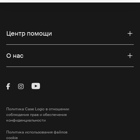
Центр помощи
О нас
Visit Thule on Facebook (external link)
Visit Thule on Instagram (external link)
Visit Thule on Youtube (external lin
Политика Case Logic в отношении
соблюдения прав и обеспечения
конфиденциальности
Политика использования файлов
cookie