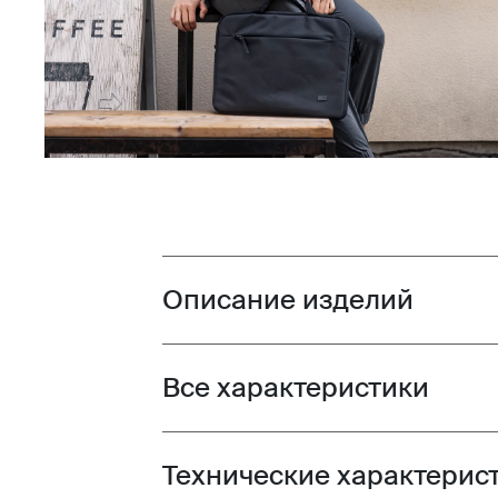
Описание изделий
Toggle overview
Все характеристики
Toggle features
Технические характерис
Toggle techspec