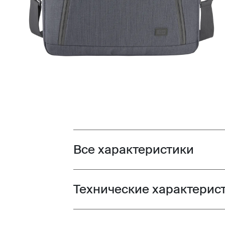
Все характеристики
Toggle features
Технические характерис
Toggle techspec