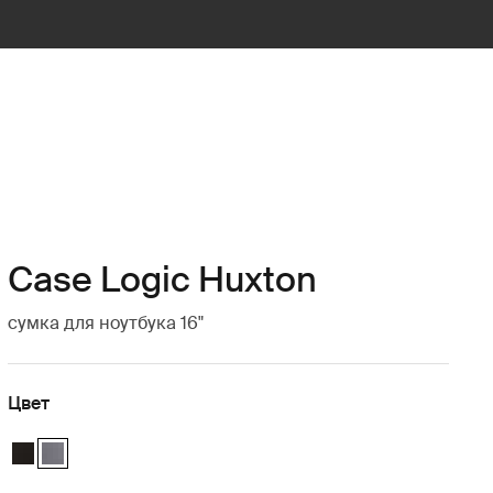
Case Logic Huxton
сумка для ноутбука 16"
Цвет
Case Logic Huxton 16" Laptop Attaché Чёрный
Case Logic Huxton 16" Laptop Attaché Графит (selected)