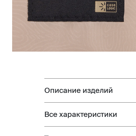
Описание изделий
Toggle overview
Все характеристики
Toggle features