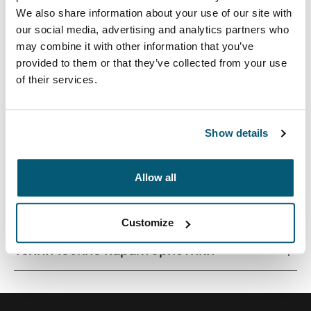
We also share information about your use of our site with
our social media, advertising and analytics partners who
may combine it with other information that you’ve
provided to them or that they’ve collected from your use
of their services.
Классический футляр для ноутбука — это
практичный и стильный аксессуар с защитной
поролоновой подкладкой.
Show details
Allow all
Все характеристики
Toggle features
Customize
Технические характеристики
Toggle techspec