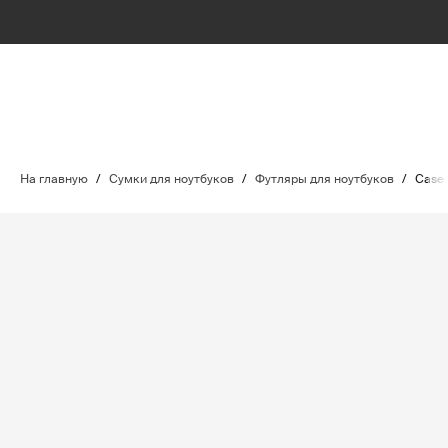
На главную
/
Сумки для ноутбуков
/
Футляры для ноутбуков
/
Case 