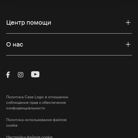
Центр помощи
О нас
Visit Thule on Facebook (external link)
Visit Thule on Instagram (external link)
Visit Thule on Youtube (external lin
Политика Case Logic в отношении
соблюдения прав и обеспечения
конфиденциальности
Политика использования файлов
cookie
Настройки файлов cookie