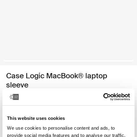
Case Logic MacBook® laptop
sleeve
чехол для ноутбука MacBook® 13,3"
Цвет
This website uses cookies
Case Logic 13.3" Laptop and MacBook Sleeve Dark Teal
Case Logic 13.3" Laptop and MacBook Sleeve Чёрный
Case Logic 13.3" Laptop and MacBook Sleeve Графит
Case Logic 13.3" Laptop and MacBook Sleeve Пограни
Case Logic 13.3" Laptop and MacBook Sleeve Hea
We use cookies to personalise content and ads, to
provide social media features and to analyse our traffic.