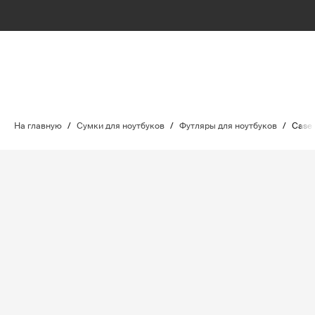
На главную
/
Сумки для ноутбуков
/
Футляры для ноутбуков
/
Case 