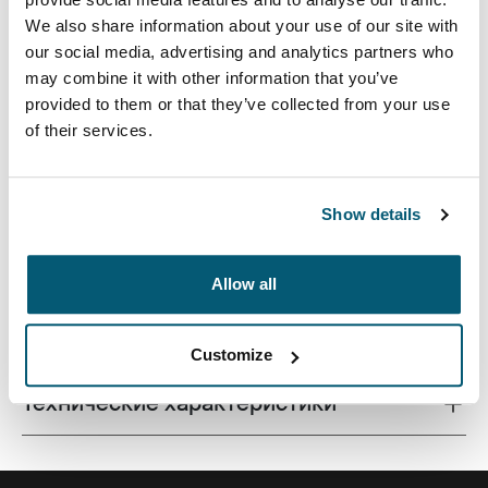
We also share information about your use of our site with
our social media, advertising and analytics partners who
may combine it with other information that you’ve
provided to them or that they’ve collected from your use
of their services.
Стильный дизайн футляра для ноутбука отличается
гармоничным сочетанием разных текстур и
яркими цветовыми акцентами.
Show details
Allow all
Все характеристики
Toggle features
Customize
Технические характеристики
Toggle techspec