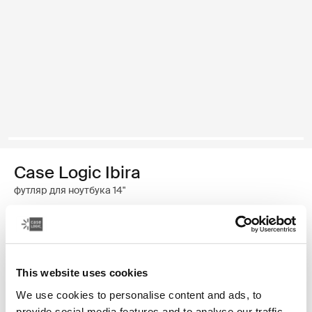
Case Logic Ibira
футляр для ноутбука 14"
17,99 ₽
Цвет
This website uses cookies
Case Logic Ibira Laptop Sleeve Чёрный
Case Logic Ibira Laptop Sleeve Платье синее (selected)
We use cookies to personalise content and ads, to
provide social media features and to analyse our traffic.