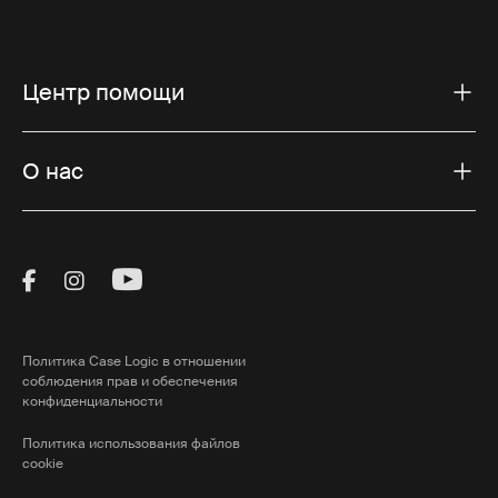
Центр помощи
О нас
Visit Thule on Facebook (external link)
Visit Thule on Instagram (external link)
Visit Thule on Youtube (external lin
Политика Case Logic в отношении
соблюдения прав и обеспечения
конфиденциальности
Политика использования файлов
cookie