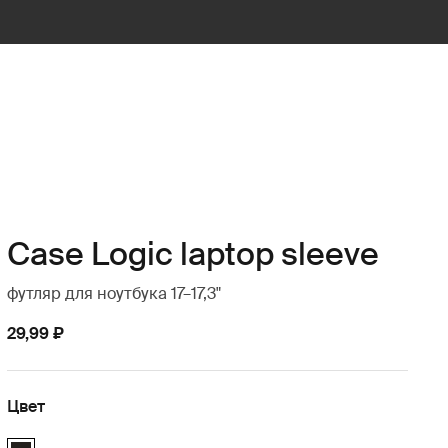
Case Logic laptop sleeve
футляр для ноутбука 17–17,3"
29,99 ₽
Цвет
Case Logic 17-17.3" Laptop Sleeve Чёрный (selected)