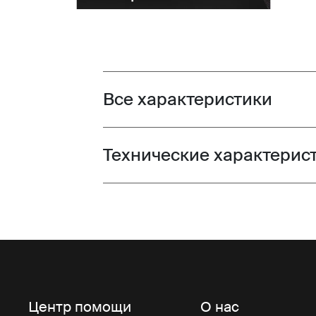
Все характеристики
Toggle features
Технические характерис
Toggle techspec
Центр помощи
О нас