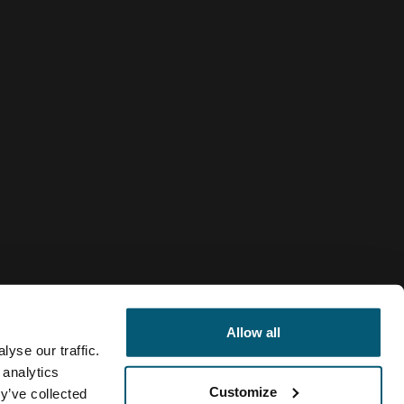
Allow all
yse our traffic.
 analytics
Customize
y’ve collected
Russia
ания файлов cookie
Настройки файлов cookie