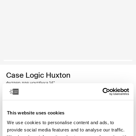
Case Logic Huxton
футляр для ноутбука 14"
Цвет
This website uses cookies
Case Logic Huxton 14" Laptop Sleeve Чёрный
Case Logic Huxton 14" Laptop Sleeve Графит (selected)
We use cookies to personalise content and ads, to
provide social media features and to analyse our traffic.