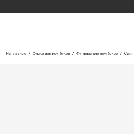
На главную
/
Сумки для ноутбуков
/
Футляры для ноутбуков
/
Case 