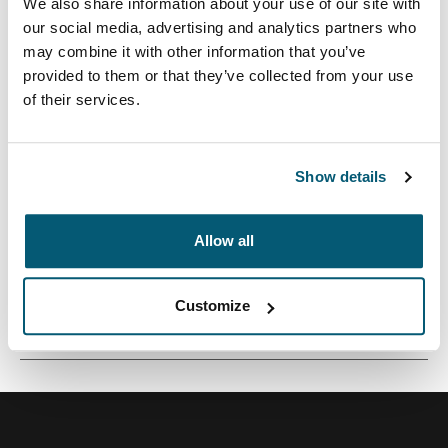
We also share information about your use of our site with
our social media, advertising and analytics partners who
may combine it with other information that you’ve
provided to them or that they’ve collected from your use
Тонкий чехол из текстурированной ткани отлично
of their services.
защищает ноутбук по дороге на учебу, на работу
или в кафе.
Show details
Allow all
Все характеристики
Toggle features
Customize
Технические характеристики
Toggle techspec