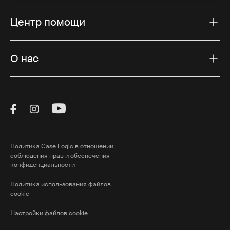
Центр помощи
О нас
Visit Thule on Facebook (external link)
Visit Thule on Instagram (external link)
Visit Thule on Youtube (external lin
Политика Case Logic в отношении
соблюдения прав и обеспечения
конфиденциальности
Политика использования файлов
cookie
Настройки файлов cookie