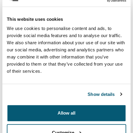
发着时尚活力。
查看系列
在新标签页中打开
This website uses cookies
We use cookies to personalise content and ads, to
provide social media features and to analyse our traffic.
We also share information about your use of our site with
our social media, advertising and analytics partners who
may combine it with other information that you’ve
provided to them or that they’ve collected from your use
of their services.
Show details
Case Logic Bryker
Allow all
现代时尚的无人机和相机包系列，方便您携带摄影器材和
其他装备轻松出行。
Customize