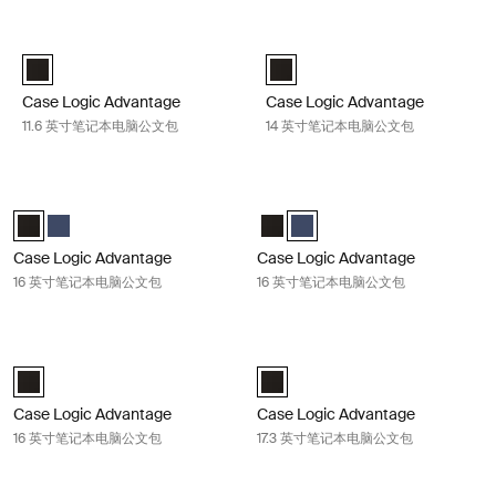
跳至结果
Case Logic Advantage 11.6 英寸笔记本电脑公文包 Black
Case Logic Advantage 14 英
Case Logic Advantage 11.6" Attaché 黑色 (selected)
Case Logic Advantage 14" Attac
Case Logic Advantage
Case Logic Advantage
11.6 英寸笔记本电脑公文包
14 英寸笔记本电脑公文包
Case Logic Advantage 16 英寸笔记本电脑公文包 Black
Case Logic Advantage 16 英寸笔
Case Logic Advantage 16" Attaché 黑色 (selected)
Case Logic Advantage 16" Attaché Dark Blue
Case Logic Advantage 16" Atta
Case Logic Advantage 16" Att
Case Logic Advantage
Case Logic Advantage
16 英寸笔记本电脑公文包
16 英寸笔记本电脑公文包
Case Logic Advantage 16 英寸笔记本电脑公文包 Black
Case Logic Advantage 17.3 
Case Logic Advantage 16" Laptop Briefcase 黑色 (selected)
Case Logic Advantage 17.3" Lapto
Case Logic Advantage
Case Logic Advantage
16 英寸笔记本电脑公文包
17.3 英寸笔记本电脑公文包