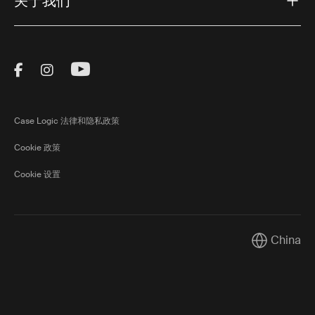
关于我们
Visit Thule on Facebook (external link)
Visit Thule on Instagram (external link)
Visit Thule on Youtube (external lin
Case Logic 法律和隐私政策
Cookie 政策
Cookie 设置
China
Current mar