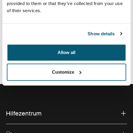
und einer Zusatztasche für Zubehör eignet sich für die
provided to them or that they’ve collected from your use
meisten modernen Kompaktkameras.
of their services.
Show details
Alle Eigenschaften
Toggle features
Allow all
Technische Daten
Toggle techspec
Customize
Hilfezentrum