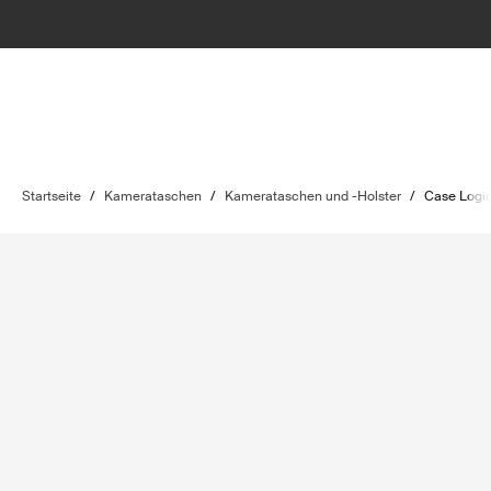
Startseite
/
Kamerataschen
/
Kamerataschen und -Holster
/
Case Logi