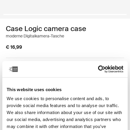
Case Logic camera case
moderne Digitalkamera-Tasche
€ 16,99
Farbe
Case Logic Advanced Point & Shoot Camera Case Schwarz (select
This website uses cookies
We use cookies to personalise content and ads, to
provide social media features and to analyse our traffic.
We also share information about your use of our site with
our social media, advertising and analytics partners who
Diese Kameratasche mit den originellen Farbakzenten
may combine it with other information that you’ve