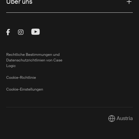
Über uns
Visit Thule on Facebook (external link)
Visit Thule on Instagram (external link)
Visit Thule on Youtube (external lin
Rechtliche Bestimmungen und
Datenschutzrichtlinien von Case
Logic
Cookie-Richtlinie
Cookie-Einstellungen
Austria
Current mark