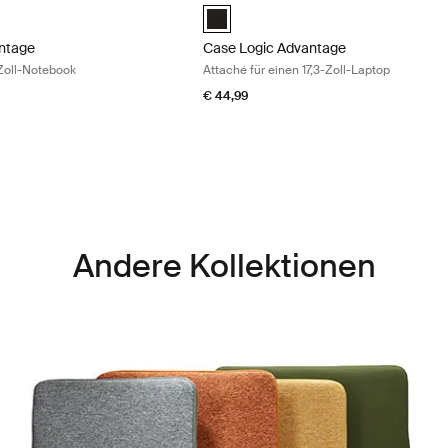
tage 17.3" Laptop Briefcase Schwarz (selected)
Case Logic Advantage 17.3" Attaché S
ntage
Case Logic Advantage
-Zoll-Notebook
Attaché für einen 17,3-Zoll-Laptop
€ 44,99
Andere Kollektionen