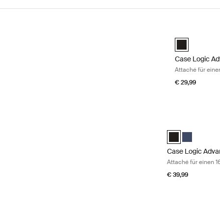
Zu den Ergebnissen springen
Case Logic Adv
Case Logic Ad
Case Logic A
Attaché für eine
€ 29,99
Case Logic Advan
Case Logic Adva
Case Logic 
Case Logic Adva
Attaché für einen 1
€ 39,99
Case Logic Advan