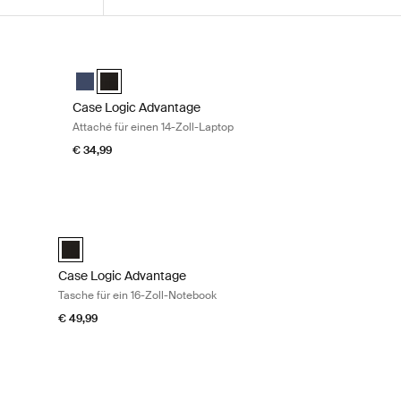
inen 14-Zoll-Laptop Dark blue
Case Logic Advantage Attaché für einen 14-Zoll-Laptop B
ark Blue (selected)
aché Schwarz
Case Logic Advantage 14" Attaché Dark Blue
Case Logic Advantage 14" Attaché Schwarz (selected
Case Logic Advantage
Attaché für einen 14-Zoll-Laptop
€ 34,99
n 16-Zoll-Laptop Dark blue
Case Logic Advantage Tasche für ein 16-Zoll-Notebook Blac
hwarz
 Dark Blue (selected)
Case Logic Advantage 16" Laptop Briefcase Schwarz (select
Case Logic Advantage
Tasche für ein 16-Zoll-Notebook
€ 49,99
n 17,3-Zoll-Laptop Black