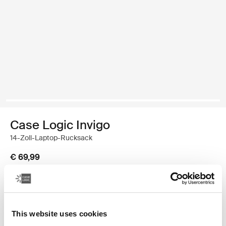
Case Logic Invigo
14-Zoll-Laptop-Rucksack
€ 69,99
Farbe
Case Logic Invigo backpack 14" Schwarz (selected)
This website uses cookies