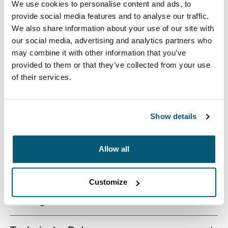
We use cookies to personalise content and ads, to
provide social media features and to analyse our traffic.
We also share information about your use of our site with
our social media, advertising and analytics partners who
may combine it with other information that you’ve
provided to them or that they’ve collected from your use
Der 14-Zoll-Rucksack Invigo von Case Logic ist ein
of their services.
einfacher, raffinierter Rucksack aus recycelten
Materialien mit durchdachten Ordnungsfunktionen –
umweltschonend und perfekt für den Arbeitsplatz.
Show details
Allow all
Beschreibung des Produkts
Toggle overview
Customize
Alle Eigenschaften
Toggle features