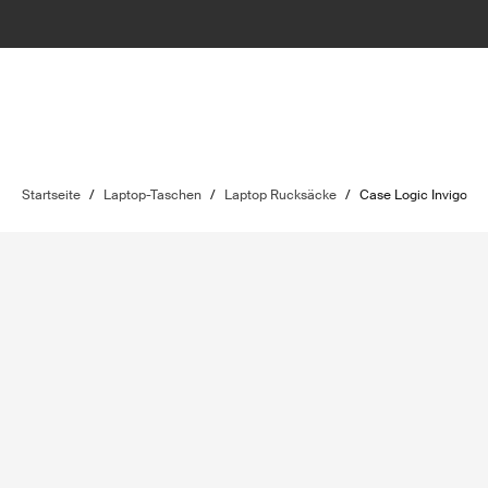
Startseite
/
Laptop-Taschen
/
Laptop Rucksäcke
/
Case Logic Invigo