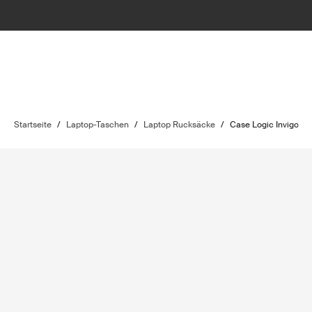
Startseite
/
Laptop-Taschen
/
Laptop Rucksäcke
/
Case Logic Invigo