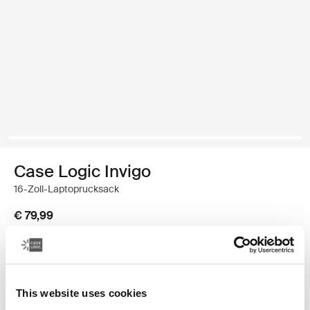
Case Logic Invigo
16-Zoll-Laptoprucksack
€ 79,99
Farbe
Case Logic Invigo backpack 16" Schwarz (selected)
This website uses cookies