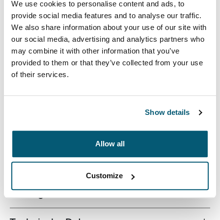
We use cookies to personalise content and ads, to
provide social media features and to analyse our traffic.
We also share information about your use of our site with
our social media, advertising and analytics partners who
may combine it with other information that you’ve
provided to them or that they’ve collected from your use
Der 16-Zoll-Rucksack Invigo von Case Logic ist ein
of their services.
einfacher, raffinierter Rucksack aus recycelten
Materialien mit durchdachten Ordnungsfunktionen –
umweltschonend und perfekt für den Arbeitsplatz.
Show details
Allow all
Beschreibung des Produkts
Toggle overview
Customize
Alle Eigenschaften
Toggle features