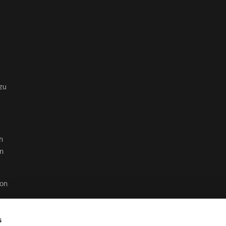
zu
n
en
von
s