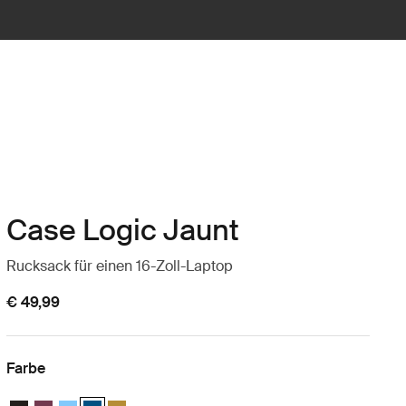
Case Logic Jaunt
Rucksack für einen 16-Zoll-Laptop
€ 49,99
Farbe
Case Logic Jaunt Backpack 16" Schwarz
Case Logic Jaunt Backpack 16" Tiefes Burgunderrot
Case Logic Jaunt Backpack 16" Himmelblau
Case Logic Jaunt Backpack 16" Dark Teal (selected)
Case Logic Jaunt Backpack 16" Dim Gold