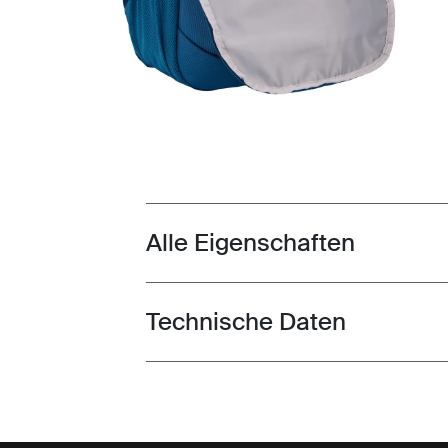
Alle Eigenschaften
Toggle features
Technische Daten
Toggle techspec