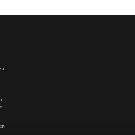
zu
n
en
von