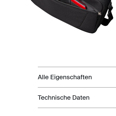
Alle Eigenschaften
Toggle features
Technische Daten
Toggle techspec