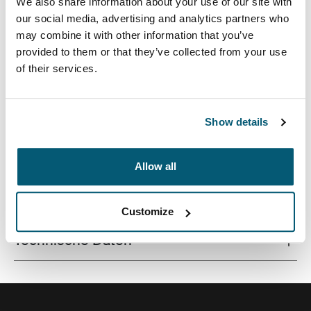
We also share information about your use of our site with
our social media, advertising and analytics partners who
may combine it with other information that you’ve
provided to them or that they’ve collected from your use
of their services.
Eine elegante, strukturierte Notebook-Tasche mit
ausreichend Schutz und Aufbewahrungsmöglichkeiten.
Show details
Allow all
Alle Eigenschaften
Toggle features
Customize
Technische Daten
Toggle techspec