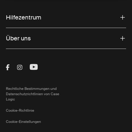
Hilfezentrum
Über uns
Visit Thule on Facebook (external link)
Visit Thule on Instagram (external link)
Visit Thule on Youtube (external lin
Rechtliche Bestimmungen und
Datenschutzrichtlinien von Case
Logic
Cookie-Richtlinie
Cookie-Einstellungen