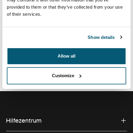
Hülle eignet sich perfekt für den gefahrlosen Transport
provided to them or that they’ve collected from your use
von Notebooks mit einer Bildschirmdiagonale bis 13,3
of their services.
Zoll.
Show details
Alle Eigenschaften
Toggle features
Allow all
Technische Daten
Toggle techspec
Customize
Hilfezentrum