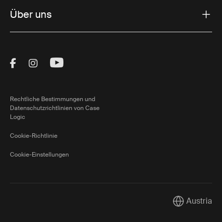
Über uns
Visit Thule on Facebook (external link)
Visit Thule on Instagram (external link)
Visit Thule on Youtube (external lin
Rechtliche Bestimmungen und
Datenschutzrichtlinien von Case
Logic
Cookie-Richtlinie
Cookie-Einstellungen
Austria
Current mark