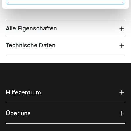
Alle Eigenschaften
Toggle features
Technische Daten
Toggle techspec
Hilfezentrum
Über uns