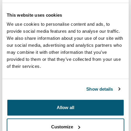
Farbe
This website uses cookies
We use cookies to personalise content and ads, to
Case Logic iPad 10" Tablet Attaché with Pocket Schwarz (selected)
provide social media features and to analyse our traffic.
We also share information about your use of our site with
our social media, advertising and analytics partners who
may combine it with other information that you’ve
provided to them or that they’ve collected from your use
of their services.
Im Hauptfach dieser schlanken Attaché-Tasche kann Ihr
Tablet aufbewahrt werden und ein Reißverschlussfach
auf der Vorderseite bietet Platz für wichtiges Zubehör.
Show details
Verstauen Sie Netzteil, USB-Kabel, Kopfhörer oder
Telefon im Außenfach, während eine Schutzwand im
Allow all
Inneren den Bildschirm schützt. Transportieren Sie
diese elegante Tasche einfach horizontal an den
gepolsterten Griffen oder in einer anderen Tasche.
Customize