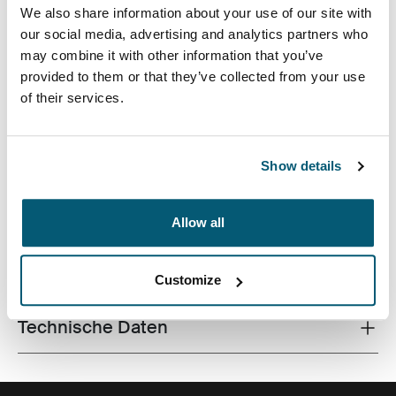
We also share information about your use of our site with
our social media, advertising and analytics partners who
may combine it with other information that you’ve
provided to them or that they’ve collected from your use
of their services.
Aufeinander abgestimmte Strukturen und verspielte
Farbakzente verleihen dieser Tablet-Schutzhülle einen
eleganten Touch.
Show details
Allow all
Alle Eigenschaften
Toggle features
Customize
Technische Daten
Toggle techspec