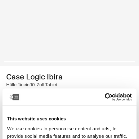
Case Logic Ibira
Hülle für ein 10-Zoll-Tablet
€ 14,99
Farbe
This website uses cookies
We use cookies to personalise content and ads, to
Case Logic Ibira 10" Tablet Sleeve Schwarz (selected)
provide social media features and to analyse our traffic.