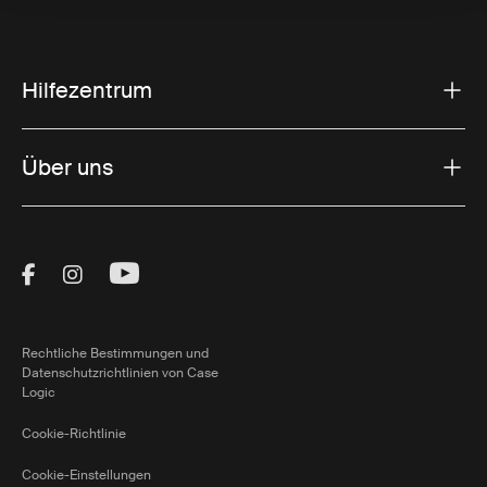
Hilfezentrum
Über uns
Visit Thule on Facebook (external link)
Visit Thule on Instagram (external link)
Visit Thule on Youtube (external lin
Rechtliche Bestimmungen und
Datenschutzrichtlinien von Case
Logic
Cookie-Richtlinie
Cookie-Einstellungen