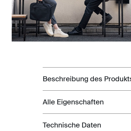
Beschreibung des Produkt
Toggle overview
Alle Eigenschaften
Toggle features
Technische Daten
Toggle techspec