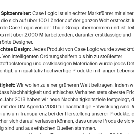
 Spitzenreiter
: Case Logic ist ein echter Marktführer mit eine
 die sich auf über 100 Länder auf der ganzen Welt erstreckt. 
de Case Logic von der Thule Group übernommen und ist Teil
s mit über 2.000 Mitarbeitenden, darunter erstklassige und
rönte Designer.
chtes Design
: Jedes Produkt von Case Logic wurde zweckm
t. Von intelligenten Ordnungshelfern bis hin zu stoßfester
offpolsterung und erstklassigen Materialien wurde jedes Det
chtigt, um qualitativ hochwertige Produkte mit langer Lebens
igkeit
: Wir wollen zu einer grüneren Welt beitragen, indem wi
dass Nachhaltigkeit und ethisches Verhalten stets oberste Prio
m Jahr 2018 haben wir neue Nachhaltigkeitsziele festgelegt, d
 mit der UN-Agenda 2030 für nachhaltige Entwicklung sind. 
uns um Transparenz bei der Herstellung unserer Produkte, 
her sich darauf verlassen können, dass unsere Produkte sich
ig sind und aus ethischen Quellen stammen.