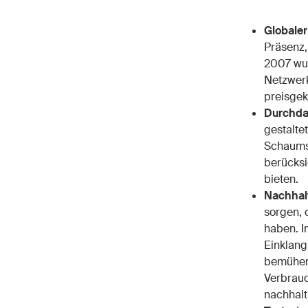
Globaler
Präsenz,
2007 wur
Netzwerk
preisgek
Durchda
gestalte
Schaumst
berücksi
bieten.
Nachhalt
sorgen, 
haben. I
Einklang
bemühen 
Verbrauc
nachhalt