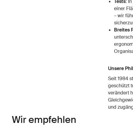
Tests
: I
einer Fl
– wir fü
sicherzus
Breites
untersch
ergonomi
Organisa
Unsere Phil
Seit 1984 s
geschützt t
verändert h
Gleichgewic
und zugäng
Wir empfehlen