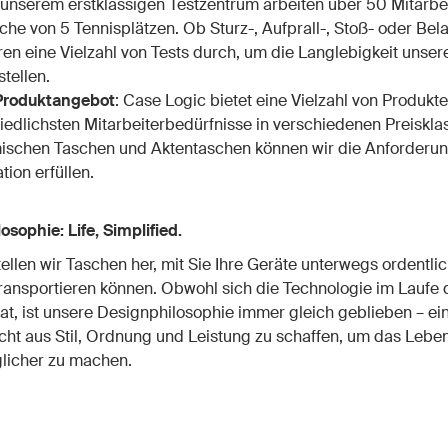
n unserem erstklassigen Testzentrum arbeiten über 50 Mitarbe
äche von 5 Tennisplätzen. Ob Sturz-, Aufprall-, Stoß- oder Bel
hren eine Vielzahl von Tests durch, um die Langlebigkeit unser
tellen.
 Produktangebot
: Case Logic bietet eine Vielzahl von Produkte
iedlichsten Mitarbeiterbedürfnisse in verschiedenen Preiskla
schen Taschen und Aktentaschen können wir die Anforderun
tion erfüllen.
osophie: Life, Simplified.
tellen wir Taschen her, mit Sie Ihre Geräte unterwegs ordentli
ransportieren können. Obwohl sich die Technologie im Laufe 
at, ist unsere Designphilosophie immer gleich geblieben – ei
ht aus Stil, Ordnung und Leistung zu schaffen, um das Leben
licher zu machen.