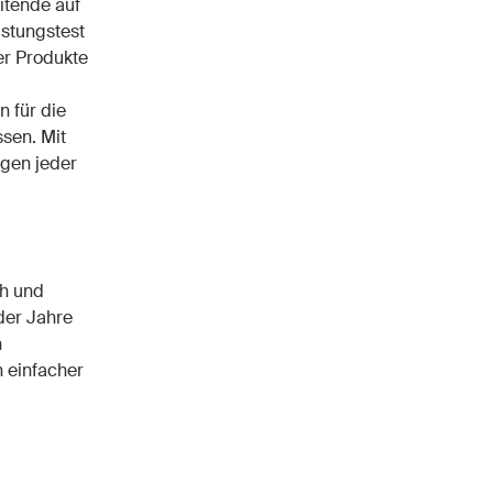
itende auf
astungstest
er Produkte
n für die
ssen. Mit
gen jeder
ch und
der Jahre
n
 einfacher