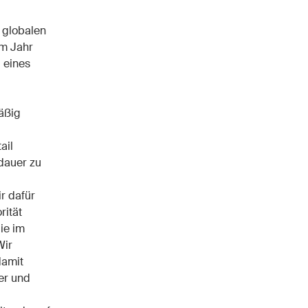
r globalen
Im Jahr
 eines
äßig
ail
dauer zu
r dafür
rität
ie im
Wir
damit
er und