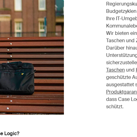
Regierungskun
Budgetzyklen 
Ihre IT-Umge
Kommunaleben
Wir bieten ei
Taschen und Z
Darüber hinau
Unterstützung
sicherzustell
Taschen
und
geschützte A
ausgestattet 
Produktgaran
dass Case Log
schützt.
e Logic?