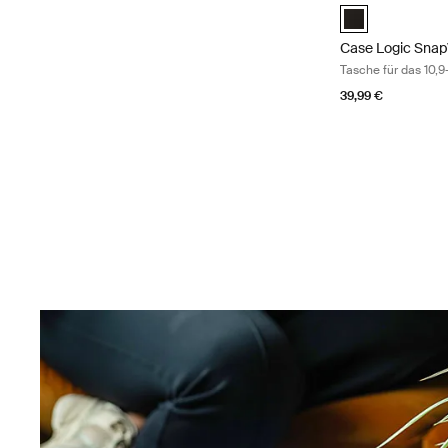
Case Logic SnapV
Case Logic Sna
Tasche für das 10,9
39,99 €