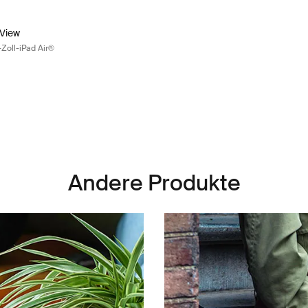
iew Case for 10.9" iPad Air® Schwarz (selected)
pView
-Zoll-iPad Air®
Andere Produkte