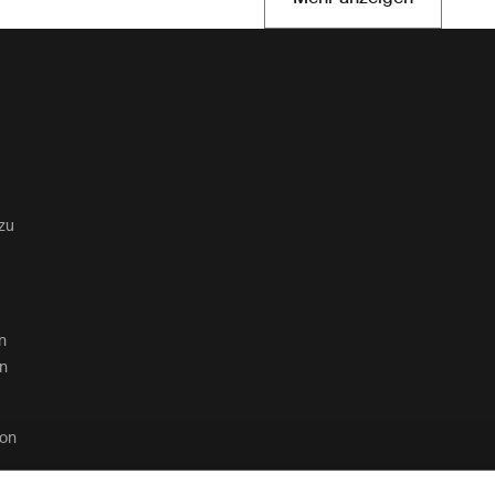
Wird in einer neu
zu
n
en
von