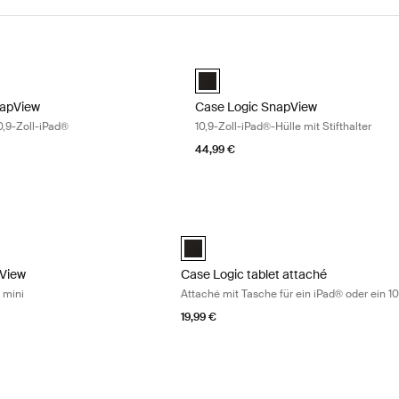
pView Tasche für das 10,9-Zoll-iPad® Sienna red
Case Logic SnapView 10,9-Zoll-iPad®
apView 10.9" iPad Case Sienna Red (selected)
Case Logic SnapView 10.9" iPad Cas
napView
Case Logic SnapView
0,9-Zoll-iPad®
10,9-Zoll-iPad®-Hülle mit Stifthalter
44,99 €
iew Tasche für das iPad mini Midnight blue
Case Logic tablet attaché Attaché mit T
view Case for iPad Mini® 6 Schwarz
napview Case for iPad Mini® 6 Midnight (selected)
Case Logic iPad 10" Tablet Attaché wi
pView
Case Logic tablet attaché
 mini
Attaché mit Tasche für ein iPad® oder ein 10
19,99 €
iew Tasche für das 10,9-Zoll-iPad Air® Black