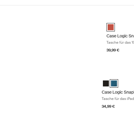
Zu den Ergebnissen springen
Case Logic Sna
Case Logic Sn
Case Logic S
Tasche für das 1
39,99 €
Case Logic SnapV
Case Logic Snap
Case Logic S
Case Logic Sna
Tasche für das iPad
34,99 €
Case Logic SnapV