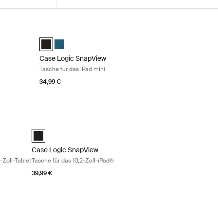
-Hülle mit Stifthalter Black
Case Logic SnapView Tasche für das iPad mini Black
e Schwarz (selected)
Case Logic Snapview Case for iPad Mini® 6 Schwarz (sele
Case Logic Snapview Case for iPad Mini® 6 Midnight
Case Logic SnapView
Tasche für das iPad mini
34,99 €
asche für ein iPad® oder ein 10-Zoll-Tablet Black
Case Logic SnapView Tasche für das 10,2-Zoll-iPad® Black
th Pocket Schwarz (selected)
Case Logic SnapView Case for iPad® 10.2" Schwarz (selected
Case Logic SnapView
-Zoll-Tablet
Tasche für das 10,2-Zoll-iPad®
39,99 €