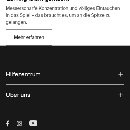
Messerscharfe Konzentration und völliges Eintauchen
in das Spiel – das braucht es, um an die Spitze zu
gelangen.
Mehr erfahren
Wird in einer neuen Registerkarte geöffnet
Hilfezentrum
Über uns
Visit Thule on Facebook (external link)
Visit Thule on Instagram (external link)
Visit Thule on Youtube (external lin