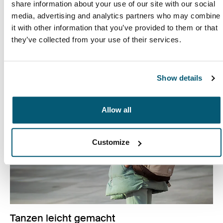
Alle lernen auf ihre eigene Weise, aber alle
share information about your use of our site with our social
Studierenden müssen das richtige Gleichgewicht
media, advertising and analytics partners who may combine
zwischen Schule, Freundschaften und Familie finden.
it with other information that you’ve provided to them or that
they’ve collected from your use of their services.
Mehr erfahren
Wird in einer neuen Registerkarte geöffnet
Show details
Allow all
Customize
Tanzen leicht gemacht