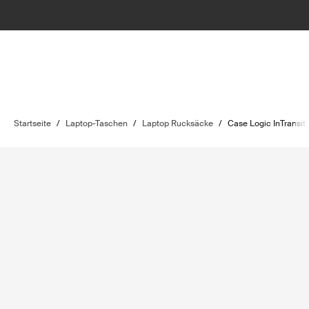
Startseite
/
Laptop-Taschen
/
Laptop Rucksäcke
/
Case Logic InTransit