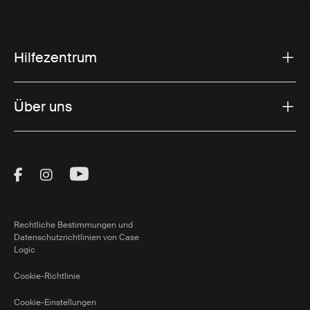
Hilfezentrum
Über uns
Visit Thule on Facebook (external link)
Visit Thule on Instagram (external link)
Visit Thule on Youtube (external lin
Rechtliche Bestimmungen und
Datenschutzrichtlinien von Case
Logic
Cookie-Richtlinie
Cookie-Einstellungen