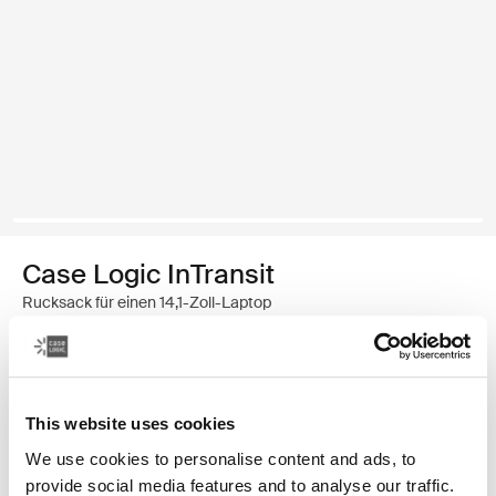
Case Logic InTransit
Rucksack für einen 14,1-Zoll-Laptop
69,99 €
Farbe
This website uses cookies
We use cookies to personalise content and ads, to
Case Logic InTransit 14.1" Laptop Backpack Schwarz (selected)
provide social media features and to analyse our traffic.