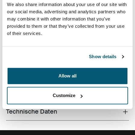
We also share information about your use of our site with
our social media, advertising and analytics partners who
may combine it with other information that you’ve
provided to them or that they’ve collected from your use
of their services.
Perfekt für Pendler, die eine kompakte Tasche mit viel
Stauraum für Laptop und andere Arbeitsutensilien
benötigen.
Show details
Allow all
Alle Eigenschaften
Toggle features
Customize
Technische Daten
Toggle techspec