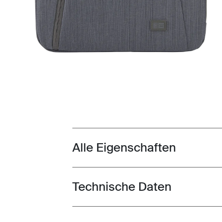
Alle Eigenschaften
Toggle features
Technische Daten
Toggle techspec