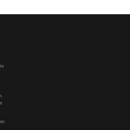
zu
n
en
von