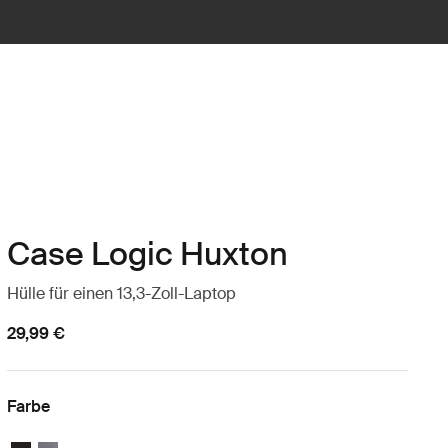
Case Logic Huxton
Hülle für einen 13,3-Zoll-Laptop
29,99 €
Farbe
Case Logic Huxton 13.3" Laptop Sleeve Schwarz
Case Logic Huxton 13.3" Laptop Sleeve Graphit