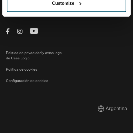
Sobre nosotras
Customize
Visit Thule on Facebook (external link)
Visit Thule on Instagram (external link)
Visit Thule on Youtube (external lin
Política de privacidad y aviso legal
de Case Logic
Política de cookies
Configuración de cookies
Argentina
Current market/