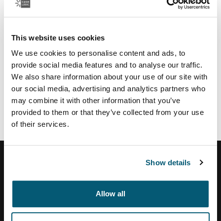
Cetrogar
Compumundo
Falabella
This website uses cookies
Frávega
We use cookies to personalise content and ads, to
Garbarino
provide social media features and to analyse our traffic.
Hendel Hogar
We also share information about your use of our site with
Lucaioli
our social media, advertising and analytics partners who
Musimundo
may combine it with other information that you’ve
Naldo Lombardi
provided to them or that they’ve collected from your use
of their services.
Show details
Centro de ayuda
Allow all