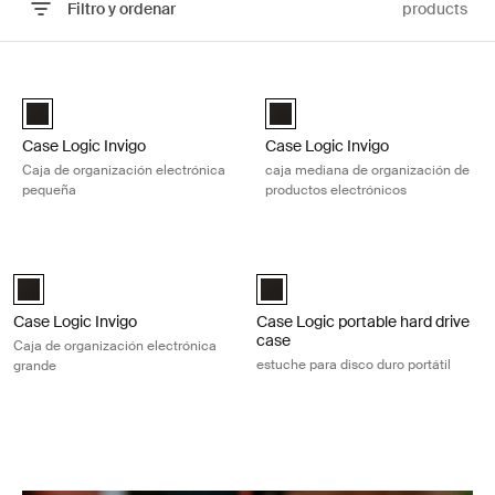
Filtro y ordenar
products
Ir a los resultados
Case Logic Invigo Caja de organización electrónica pequeña Black
Case Logic Invigo caja mediana de
Case Logic Invigo electronic case small Negro (selected)
Case Logic Invigo electronic ca
Case Logic Invigo
Case Logic Invigo
Caja de organización electrónica
caja mediana de organización de
pequeña
productos electrónicos
Case Logic Invigo Caja de organización electrónica grande Black
Case Logic portable hard drive case 
Case Logic Invigo electronic case large Negro (selected)
Case Logic Portable Hard Drive C
Case Logic Invigo
Case Logic portable hard drive
case
Caja de organización electrónica
estuche para disco duro portátil
grande