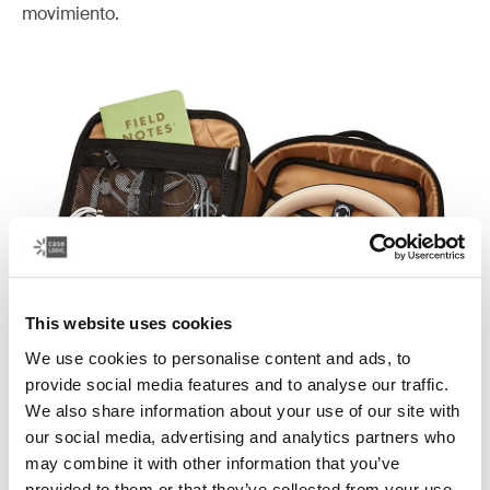
movimiento.
This website uses cookies
We use cookies to personalise content and ads, to
provide social media features and to analyse our traffic.
Todo tiene un lugar
We also share information about your use of our site with
our social media, advertising and analytics partners who
Almacena y protege fácilmente los accesorios de tu
may combine it with other information that you’ve
celular y otros artículos en un organizador de
provided to them or that they’ve collected from your use