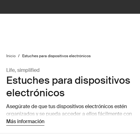
lter
filter
Inicio
/
Estuches para dispositivos electrónicos
Life, simplified
Estuches para dispositivos
electrónicos
Asegúrate de que tus dispositivos electrónicos estén
organizados y se pueda acceder a ellos fácilmente con
nuestras cómodas fundas para CD, organizadores de
Más información
dispositivos electrónicos y estuches para accesorios.