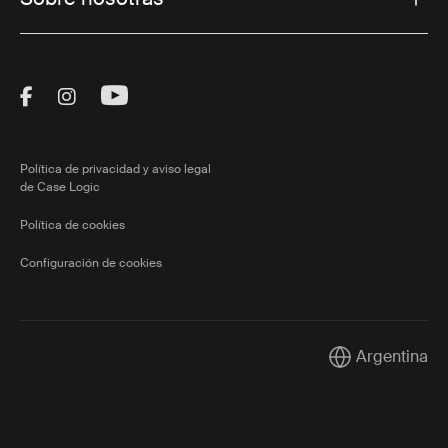
Visit Thule on Facebook (external link)
Visit Thule on Instagram (external link)
Visit Thule on Youtube (external lin
Política de privacidad y aviso legal
de Case Logic
Política de cookies
Configuración de cookies
Argentina
Current market/