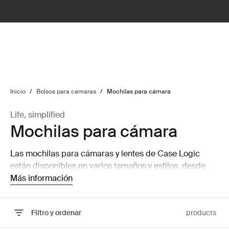
lter
filter
Inicio
/
Bolsos para cámaras
/
Mochilas para cámara
Life, simplified
Mochilas para cámara
Las mochilas para cámaras y lentes de Case Logic
están disponibles en varios tamaños y estilos, desde
mochilas pequeñas para cámara hasta mochilas
Más información
grandes para cámara y computadora portátil que
pueden almacenar una computadora portátil y una
Filtro y ordenar
products
tableta.