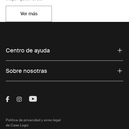
Ver más
Se abre en una nueva pestaña
Centro de ayuda
Sobre nosotras
Visit Thule on Facebook (external link)
Visit Thule on Instagram (external link)
Visit Thule on Youtube (external lin
Política de privacidad y aviso legal
de Case Logic