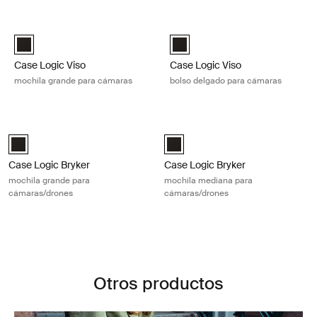
Ir a los resultados
Case Logic Viso mochila grande para cámaras Black
Case Logic Viso bolso delgado pa
Case Logic Viso Large Camera Backpack Negro (selected)
Case Logic Viso Slim Camera Ba
Case Logic Viso
Case Logic Viso
mochila grande para cámaras
bolso delgado para cámaras
Case Logic Bryker mochila grande para cámaras/drones Black
Case Logic Bryker mochila mediana
Case Logic Bryker Large Camera Backpack Negro (selected)
Case Logic Bryker Camera/Drone
Case Logic Bryker
Case Logic Bryker
mochila grande para
mochila mediana para
cámaras/drones
cámaras/drones
Otros productos