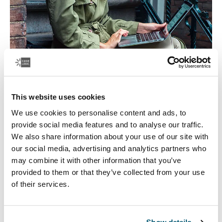
This website uses cookies
We use cookies to personalise content and ads, to
provide social media features and to analyse our traffic.
We also share information about your use of our site with
Bolsos para computadora portátil
our social media, advertising and analytics partners who
may combine it with other information that you’ve
Nuestros elegantes y duraderos bolsos para
provided to them or that they’ve collected from your use
computadora portátil están diseñados para mantener
of their services.
todo organizado. Ya sea que estés de viaje o trabajando
desde casa, protegerás tus pertenencias con estilo.