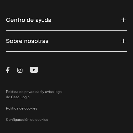
Centro de ayuda
Sobre nosotras
Visit Thule on Facebook (external link)
Visit Thule on Instagram (external link)
Visit Thule on Youtube (external lin
Política de privacidad y aviso legal
de Case Logic
Política de cookies
Configuración de cookies