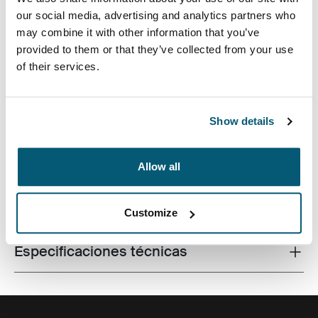
our social media, advertising and analytics partners who
may combine it with other information that you’ve
provided to them or that they’ve collected from your use
of their services.
El diseño contemporáneo y las características
relevantes se combinan para entregar un maletín
elegante que es perfecto para el trabajo y la
universidad.
Show details
Allow all
Todas las características
Toggle features
Customize
Especificaciones técnicas
Toggle techspec