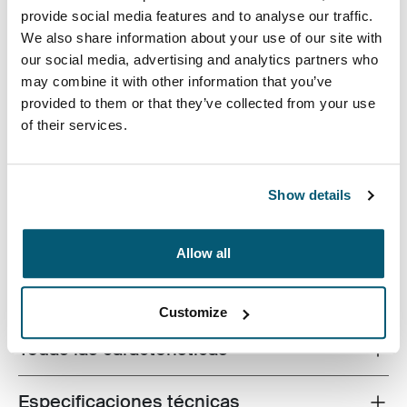
provide social media features and to analyse our traffic.
We also share information about your use of our site with
our social media, advertising and analytics partners who
may combine it with other information that you’ve
El maletín para computadora portátil Invigo de
provided to them or that they’ve collected from your use
Case Logic está fabricado con materiales reciclados,
of their services.
cuenta con un espacio de guardado acolchado para la
tableta y la computadora portátil, y tiene características
pensadas para brindarle comodidad en el día a día.
Show details
Allow all
Descripción del producto
Toggle overview
Customize
Todas las características
Toggle features
Especificaciones técnicas
Toggle techspec