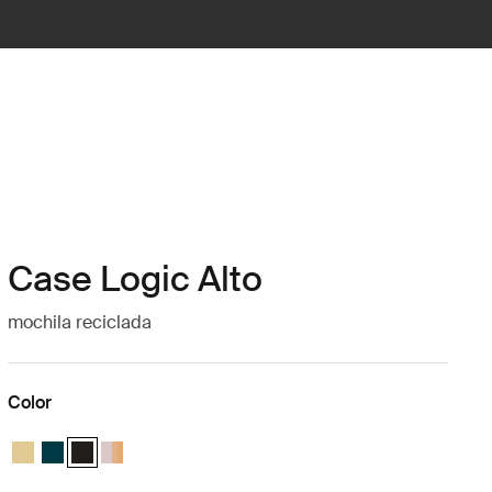
Case Logic Alto
mochila reciclada
Color
Case Logic Alto Recycled Backpack Amarillo claro
Case Logic Alto Recycled Backpack Deep Teal
Case Logic Alto Recycled Backpack Negro (selected)
Case Logic Alto Recycled Backpack Apricot Multiblock