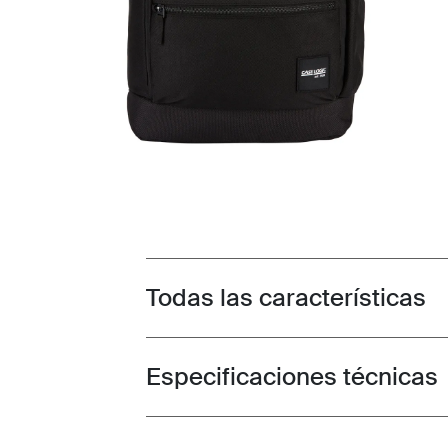
Todas las características
Toggle features
Especificaciones técnicas
Toggle techspec