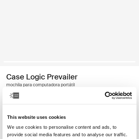
Case Logic Prevailer
mochila para computadora portátil
Color
This website uses cookies
Case Logic Prevailer Backpack Negro (selected)
We use cookies to personalise content and ads, to
provide social media features and to analyse our traffic.