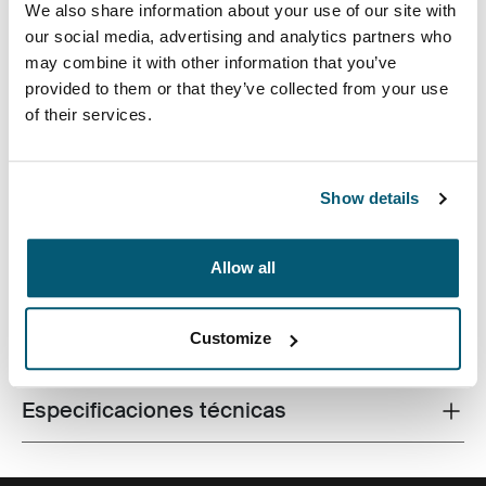
We also share information about your use of our site with
our social media, advertising and analytics partners who
may combine it with other information that you’ve
provided to them or that they’ve collected from your use
Esta mochila diseñada para el uso diario está cubierta
of their services.
con un brillante estampado en relieve y detalles en
colores frescos e incluye espacio de almacenaje
acolchado para guardar una computadora portátil o
Show details
tableta.
Allow all
Customize
Todas las características
Toggle features
Especificaciones técnicas
Toggle techspec