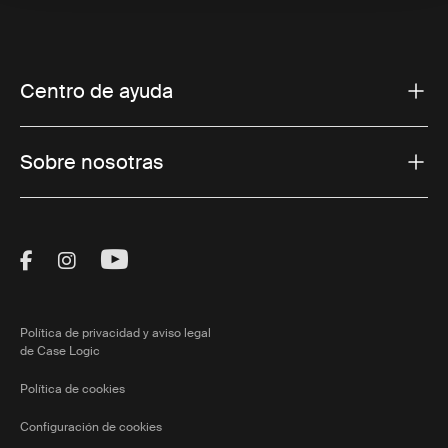
Centro de ayuda
Sobre nosotras
Visit Thule on Facebook (external link)
Visit Thule on Instagram (external link)
Visit Thule on Youtube (external lin
Política de privacidad y aviso legal
de Case Logic
Política de cookies
Configuración de cookies