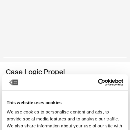
Case Logic Propel
mochila para computadora portátil
Color
This website uses cookies
Case Logic Propel Backpack Negro (selected)
We use cookies to personalise content and ads, to
provide social media features and to analyse our traffic.
We also share information about your use of our site with