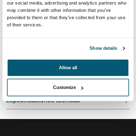
our social media, advertising and analytics partners who
may combine it with other information that you’ve
provided to them or that they’ve collected from your use
of their services.
Una mochila para computadora portátil elegante con
mucho espacio de almacenamiento y características
para darle un uso de trabajo u ocio.
Show details
Allow all
Todas las características
Toggle features
Customize
Especificaciones técnicas
Toggle techspec