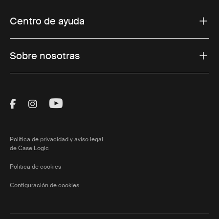
Centro de ayuda
Sobre nosotras
Visit Thule on Facebook (external link)
Visit Thule on Instagram (external link)
Visit Thule on Youtube (external lin
Política de privacidad y aviso legal
de Case Logic
Política de cookies
Configuración de cookies