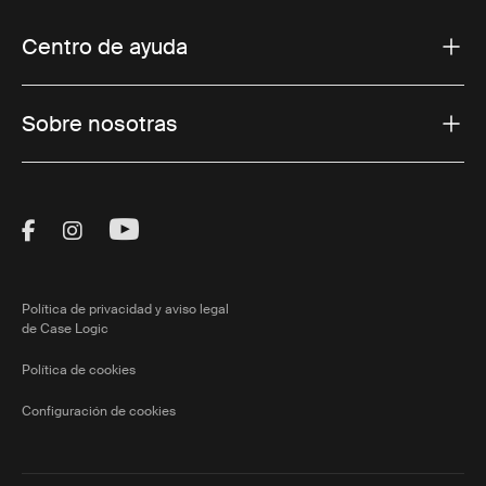
Centro de ayuda
Sobre nosotras
Visit Thule on Facebook (external link)
Visit Thule on Instagram (external link)
Visit Thule on Youtube (external lin
Política de privacidad y aviso legal
de Case Logic
Política de cookies
Configuración de cookies