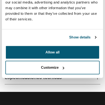
our social media, advertising and analytics partners who
may combine it with other information that you’ve
provided to them or that they’ve collected from your use
of their services.
La solución elegante para los habitantes de la ciudad
que buscan empacar los artículos electrónicos y
objetos cotidianos de manera eficiente.
Show details
Allow all
Todas las características
Toggle features
Customize
Especificaciones técnicas
Toggle techspec