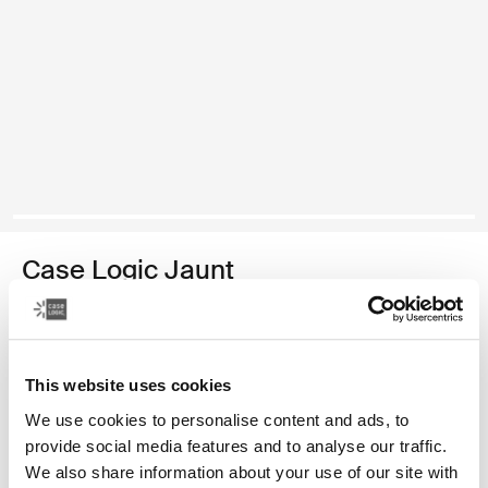
Case Logic Jaunt
mochila para computadora portátil de 16 pulgadas
Color
This website uses cookies
Case Logic Jaunt Backpack 16" Negro (selected)
Case Logic Jaunt Backpack 16" Burdeos intenso
Case Logic Jaunt Backpack 16" Azul cielo
Case Logic Jaunt Backpack 16" Dark Teal
Case Logic Jaunt Backpack 16" Dim Gold
We use cookies to personalise content and ads, to
provide social media features and to analyse our traffic.
We also share information about your use of our site with