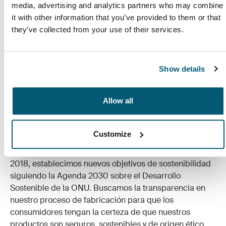
media, advertising and analytics partners who may combine
it with other information that you’ve provided to them or that
they’ve collected from your use of their services.
Productos hechos para durar
Aunque diseñar y desarrollar un producto que cumpla
Show details
nuestros estándares puede tardar hasta dos años,
creemos que la velocidad está reñida con la calidad.
Para nosotros, lo más importante es garantizar un largo
Allow all
ciclo de vida útil de cada producto.
En Case Logic, deseamos contribuir a un mundo más
Customize
ecológico, garantizando que la sostenibilidad y la
conducta ética tengan siempre la máxima prioridad. En
2018, establecimos nuevos objetivos de sostenibilidad
siguiendo la Agenda 2030 sobre el Desarrollo
Sostenible de la ONU. Buscamos la transparencia en
nuestro proceso de fabricación para que los
consumidores tengan la certeza de que nuestros
productos son seguros, sostenibles y de origen ético.