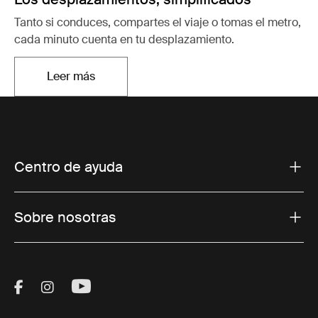
Tanto si conduces, compartes el viaje o tomas el metro,
cada minuto cuenta en tu desplazamiento.
Leer más
Se abre en una pestaña nueva
Centro de ayuda
Sobre nosotras
Visit Thule on Facebook (external link)
Visit Thule on Instagram (external link)
Visit Thule on Youtube (external lin