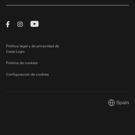
Visit Thule on Facebook (external link)
Visit Thule on Instagram (external link)
Visit Thule on Youtube (external lin
Política legal y de privacidad de
Case Logic
Política de cookies
Configuración de cookies
Spain
Current mar