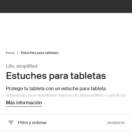
lter
filter
Inicio
/
Estuches para tabletas
Life, simplified
Estuches para tabletas
Protege tu tableta con un estuche para tableta
adaptado que mantiene seguro tu dispositivo cuando lo
utilizas o estás de viaje y funciona además como
Más información
soporte para la tableta.
Filtro y ordenar
products