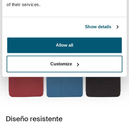
of their services.
un cómodo ángulo para ver vídeos o responder
mensajes.
Show details
Allow all
Customize
Diseño resistente