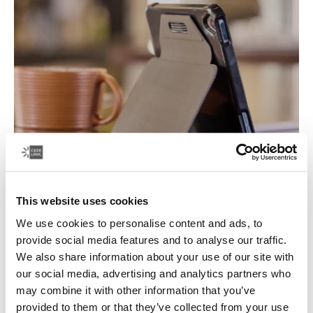
Ajuste flexible
This website uses cookies
We use cookies to personalise content and ads, to
Si buscas una funda para iPad ajustada, una funda para
provide social media features and to analyse our traffic.
tableta Samsung Galaxy o una funda para tableta
We also share information about your use of our site with
universal, Case Logic te ofrece una gama de fundas
our social media, advertising and analytics partners who
protectoras de todos los tamaños para mantener
may combine it with other information that you’ve
segura tu tableta durante los viajes. La funda también
provided to them or that they’ve collected from your use
funciona como soporte para la tableta, proporcionando