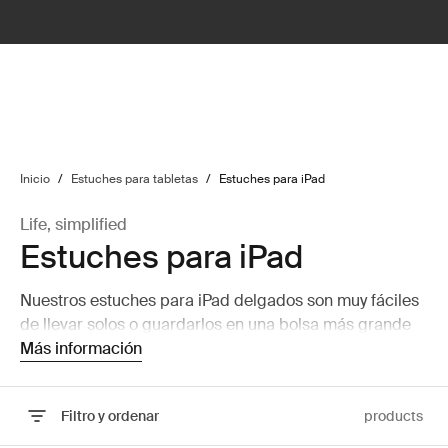
lter
filter
Inicio
/
Estuches para tabletas
/
Estuches para iPad
Life, simplified
Estuches para iPad
Nuestros estuches para iPad delgados son muy fáciles
de llevar solos o guardarlos en una bolsa más grande
sin añadir volumen.
Más información
Filtro y ordenar
products