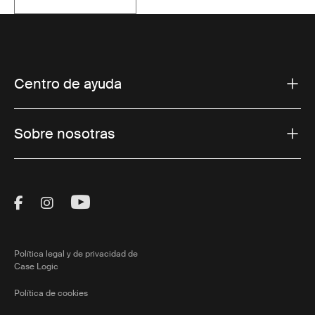
Se abre en una pestaña nueva
Centro de ayuda
Sobre nosotras
Visit Thule on Facebook (external link)
Visit Thule on Instagram (external link)
Visit Thule on Youtube (external lin
Política legal y de privacidad de
Case Logic
Política de cookies