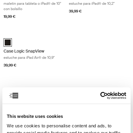
maletín para tableta o iPad® de 10"
estuche para iPad® de 10,2"
con bolsillo
39,99 €
19,99 €
Case Logic SnapView estuche para iPad Air® de 10,9" Black
Case Logic SnapView Case for 10.9" iPad Air® Negro (selected)
Case Logic SnapView
estuche para iPad Air® de 10,9"
39,99 €
Otros productos
This website uses cookies
We use cookies to personalise content and ads, to
provide social media features and to analyse our traffic.