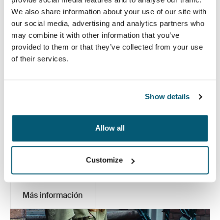
We also share information about your use of our site with
our social media, advertising and analytics partners who
may combine it with other information that you’ve
provided to them or that they’ve collected from your use
of their services.
Show details
Fundas para tabletas y portátiles
Allow all
Resistencia y protección con un diseño estilizado,
nuestras elegantes fundas para tabletas y portátiles
están disponibles en una amplia gama de colores para
Customize
que reflejen mejor tu personalidad.
Más información
Se abre en una pestaña nueva