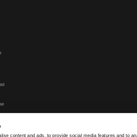
s
dad
ase
s
ise content and ads, to provide social media features and to anal