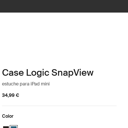
Case Logic SnapView
estuche para iPad mini
34,99 €
Color
Case Logic Snapview Case for iPad Mini® 6 Negro
Case Logic Snapview Case for iPad Mini® 6 Midnight (selected)