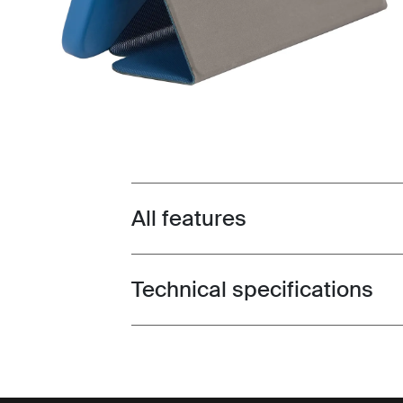
All features
Toggle features
Technical specifications
Toggle techspec