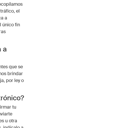
recopilamos
ráfico, el
ca a
 único fin
ras
a a
ntes que se
mos brindar
a, por ley o
trónico?
irmar tu
viarte
es u otra
, indícalo a