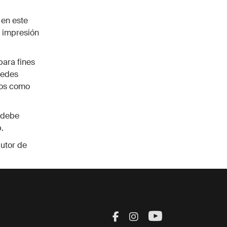
 en este
o impresión
para fines
uedes
dos como
n debe
.
utor de
Visit Thule on Facebook
Visit Thule on Inst
Visit Thule on