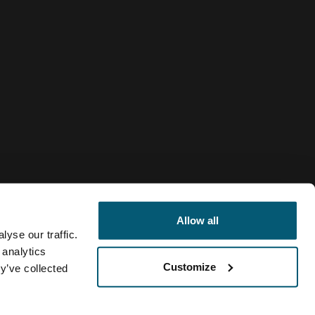
Allow all
yse our traffic.
 analytics
Customize
y’ve collected
Guatemala
lítica de cookies
Configuración de cookies
Current market/Swi