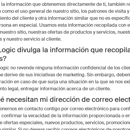
la información que obtenemos directamente de ti, también 
como el uso general de nuestro sitio, los patrones de visita y t
nto del cliente y otra información similar que no es específi
sona en especial. Usamos esta información recopilada con el
nuestro sitio, nuestras ofertas de productos y servicios, nuest
 y nuestro servicio al cliente.
ogic divulga la información que recopil
os?
ogic no revende ninguna información confidencial de los clie
e derive de sus iniciativas de marketing. Sin embargo, debe
ración en caso de que surja una situación en la que se nos exij
to legal, entregar información acerca de un cliente.
é necesitan mi dirección de correo elec
ernos en contacto contigo por correo electrónico para conf
, confirmar la veracidad de la información proporcionada o en
e ofertas especiales, nuevos productos, servicios, promocion
 similar. Si no deseas recibir correos electrónicos de nosotros