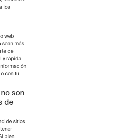
a los
tio web
io sean más
rte de
 y rápida.
 información
 o con tu
 no son
s de
d de sitios
ntener
Si bien