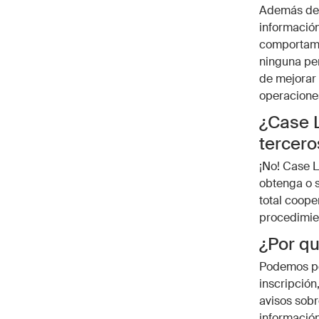
Además de 
información 
comportamie
ninguna per
de mejorar 
operaciones
¿Case L
tercer
¡No! Case L
obtenga o s
total coope
procedimien
¿Por qu
Podemos pon
inscripción
avisos sobr
información