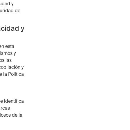
cidad y
guridad de
acidad y
en esta
ilamos y
os las
copilación y
 la Política
e identifica
arcas
iosos de la