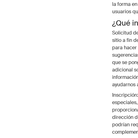
la forma en
usuarios qu
¿Qué in
Solicitud d
sitio a fin
para hacer 
sugerencia
que se pon
adicional s
información
ayudarnos a
Inscripción:
especiales,
proporciona
dirección d
podrían req
complementa