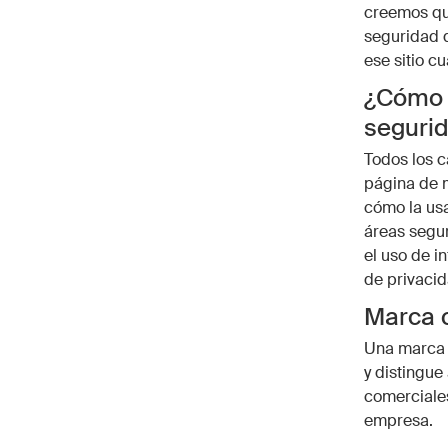
creemos que
seguridad d
ese sitio c
¿Cómo a
seguri
Todos los c
página de m
cómo la us
áreas segur
el uso de i
de privacid
Marca c
Una marca c
y distingue
comerciales
empresa.