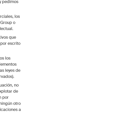
 y pedimos
ciales, los
 Group o
lectual.
tivos que
por escrito
os los
elementos
as leyes de
rvados).
nuación, no
explotar de
n por
 ningún otro
ficaciones a