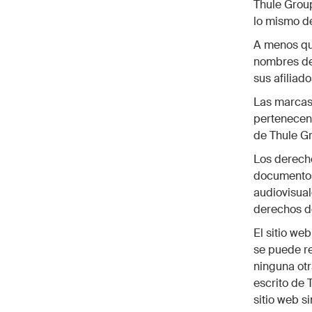
Thule Group
lo mismo de
A menos que
nombres de
sus afiliad
Las marcas 
pertenecen 
de Thule G
Los derecho
documentos,
audiovisual
derechos de
El sitio we
se puede rep
ninguna otr
escrito de 
sitio web s