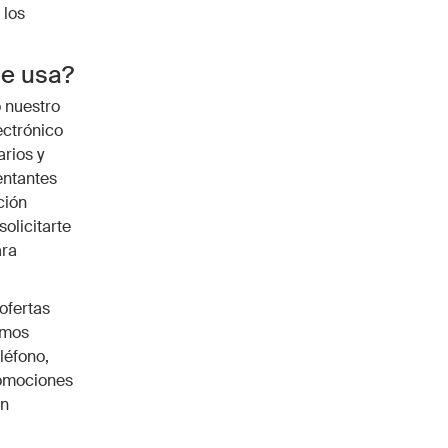
 los
se usa?
o nuestro
ectrónico
rios y
entantes
ción
olicitarte
ara
 ofertas
emos
léfono,
romociones
ón