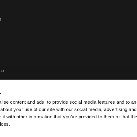
s
ase
s
ise content and ads, to provide social media features and to anal
about your use of our site with our social media, advertising and
t with other information that you’ve provided to them or that the
Política de privacidad y aviso legal de Case Logic
Po
ices.