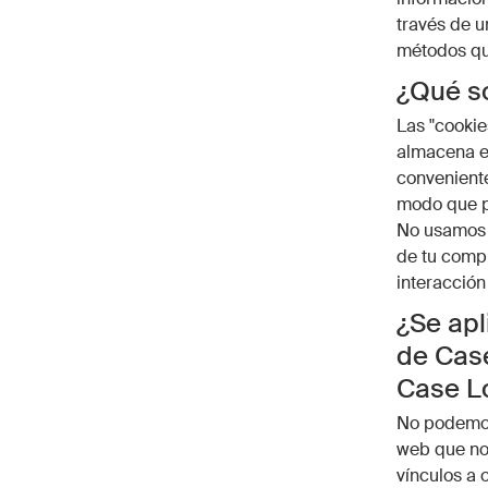
través de u
métodos qu
¿Qué so
Las "cookie
almacena en
conveniente
modo que pu
No usamos c
de tu compu
interacción
¿Se apl
de Case
Case L
No podemos 
web que no
vínculos a 