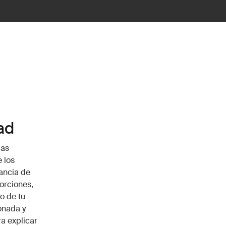
ad
las
 los
ancia de
orciones,
o de tu
onada y
a explicar