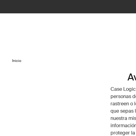
Inicio
Av
Case Logic 
personas d
rastreen o
que sepas l
nuestra mis
información
proteger la