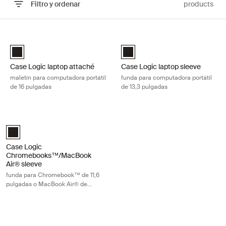
Filtro y ordenar
products
Ir a los resultados
Case Logic laptop attaché maletín para computadora portátil de 16 p
Case Logic laptop sleeve funda par
Case Logic 16" Laptop Attaché Negro (selected)
Case Logic 13.3" laptop sleeve N
Case Logic laptop attaché
Case Logic laptop sleeve
maletín para computadora portátil
funda para computadora portátil
de 16 pulgadas
de 13,3 pulgadas
Case Logic Chromebooks™/MacBook Air® sleeve funda para Chromeboo
Case Logic 11.6" Chromebook™/11" MacBook Air® Sleeve Negro (sele
Case Logic
Chromebooks™/MacBook
Air® sleeve
funda para Chromebook™ de 11,6
pulgadas o MacBook Air® de
11 pulgadas