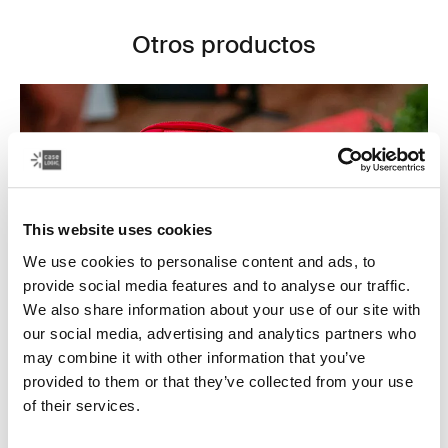
Otros productos
This website uses cookies
We use cookies to personalise content and ads, to
provide social media features and to analyse our traffic.
We also share information about your use of our site with
our social media, advertising and analytics partners who
may combine it with other information that you’ve
provided to them or that they’ve collected from your use
Estuches para dispositivos electrónicos
of their services.
Asegúrate de que tus dispositivos electrónicos estén
organizados y se pueda acceder a ellos fácilmente con