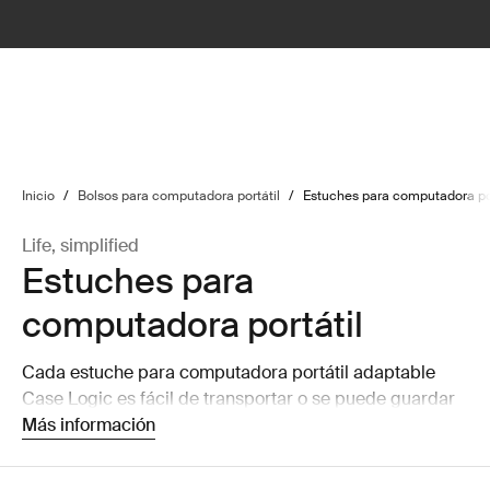
lter
filter
Inicio
/
Bolsos para computadora portátil
/
Estuches para computadora por
Life, simplified
Estuches para
computadora portátil
Cada estuche para computadora portátil adaptable
Case Logic es fácil de transportar o se puede guardar
en un bolso más grande sin agregar volumen.
Más información