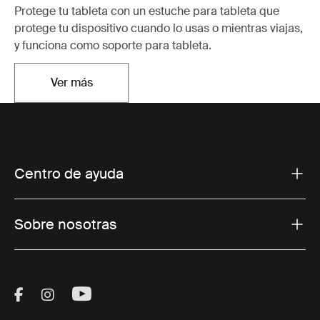
Protege tu tableta con un estuche para tableta que
protege tu dispositivo cuando lo usas o mientras viajas,
y funciona como soporte para tableta.
Ver más
Se abre en una nueva pestaña
Centro de ayuda
Sobre nosotras
Visit Thule on Facebook (external link)
Visit Thule on Instagram (external link)
Visit Thule on Youtube (external lin